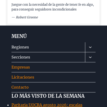
Juegue con la necesidad de la gente de tener fe en algo,
para conseguir seguidores incondicionales
—
Robert Greene
MENÚ
Alternar
Regiones
menú
Alternar
Secciones
hijo
menú
Empresas
hijo
Licitaciones
Contacto
LO MÁS VISTO DE LA SEMANA
Paritaria UOCRA agosto 2026: escalas