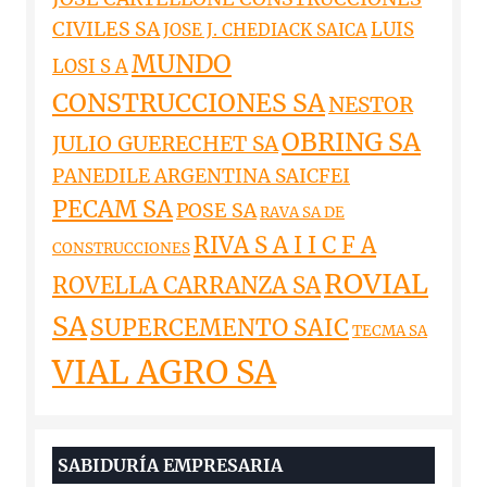
CIVILES SA
LUIS
JOSE J. CHEDIACK SAICA
MUNDO
LOSI S A
CONSTRUCCIONES SA
NESTOR
OBRING SA
JULIO GUERECHET SA
PANEDILE ARGENTINA SAICFEI
PECAM SA
POSE SA
RAVA SA DE
RIVA S A I I C F A
CONSTRUCCIONES
ROVIAL
ROVELLA CARRANZA SA
SA
SUPERCEMENTO SAIC
TECMA SA
VIAL AGRO SA
SABIDURÍA EMPRESARIA