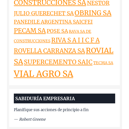
CONSTRUCCIONES SA
NESTOR
OBRING SA
JULIO GUERECHET SA
PANEDILE ARGENTINA SAICFEI
PECAM SA
POSE SA
RAVA SA DE
RIVA S A I I C F A
CONSTRUCCIONES
ROVIAL
ROVELLA CARRANZA SA
SA
SUPERCEMENTO SAIC
TECMA SA
VIAL AGRO SA
SABIDURÍA EMPRESARIA
Planifique sus acciones de principio a fin
—
Robert Greene