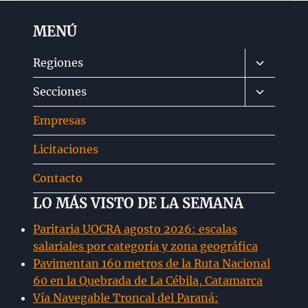
MENÚ
Alternar
Regiones
menú
Alternar
Secciones
hijo
menú
Empresas
hijo
Licitaciones
Contacto
LO MÁS VISTO DE LA SEMANA
Paritaria UOCRA agosto 2026: escalas
salariales por categoría y zona geográfica
Pavimentan 160 metros de la Ruta Nacional
60 en la Quebrada de La Cébila, Catamarca
Vía Navegable Troncal del Paraná: