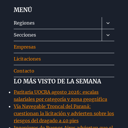
MENÚ
Alternar
Regiones
menú
Alternar
Secciones
hijo
menú
Empresas
hijo
Licitaciones
Contacto
LO MÁS VISTO DE LA SEMANA
Paritaria UOCRA agosto 2026: escalas
salariales por categoría y zona geográfica
Vía Navegable Troncal del Paraná:
cuestionan la licitación y advierten sobre los
riesgos del dragado a 40 pies
Ingenieros de Buenos Aires advierten que el