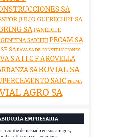
ONSTRUCCIONES SA
ESTOR JULIO GUERECHET SA
BRING SA
PANEDILE
PECAM SA
GENTINA SAICFEI
SE SA
RAVA SA DE CONSTRUCCIONES
VA S A I I C F A
ROVELLA
ROVIAL SA
ARRANZA SA
UPERCEMENTO SAIC
TECMA
VIAL AGRO SA
ABIDURÍA EMPRESARIA
ca confíe demasiado en sus amigos;
enda a utilizar a sus enemigos