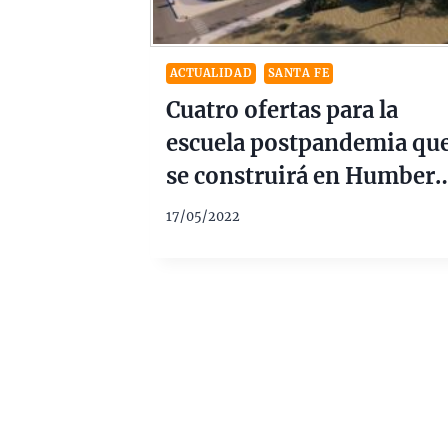
ACTUALIDAD
SANTA FE
Cuatro ofertas para la
escuela postpandemia qu
se construirá en Humbert
Primo $710M
17/05/2022