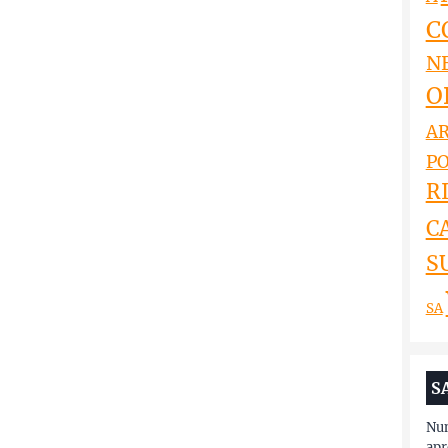
C
N
O
AR
PO
RI
C
S
SA
S
Nun
apr