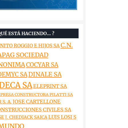
QUÉ ESTÁ HACIENDO… ?
C.N.
NITO ROGGIO E HIJOS SA
APAG SOCIEDAD
NONIMA
COCYAR SA
DINALE SA
OEMYC SA
DECA SA
ELEPRINT SA
PRESA CONSTRUCTORA PILATTI SA
JOSE CARTELLONE
 S. A.
NSTRUCCIONES CIVILES SA
LUIS LOSI S
SE J. CHEDIACK SAICA
MUNDO