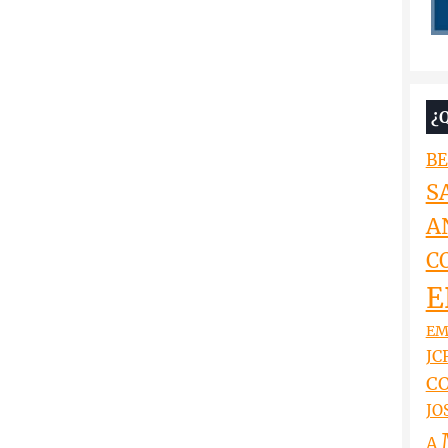
¿
BE
S
A
C
E
EM
JCR
CO
JO
A