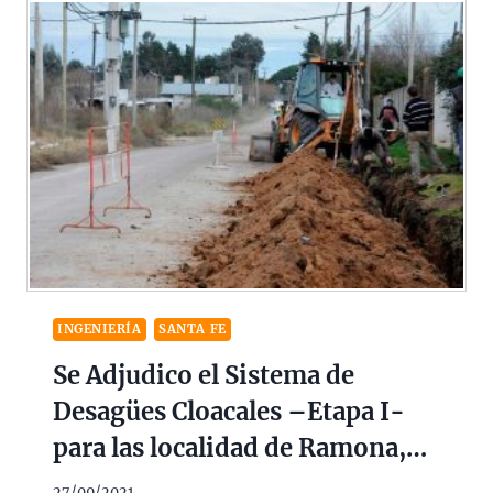
INGENIERÍA
SANTA FE
Se Adjudico el Sistema de
Desagües Cloacales –Etapa I-
para las localidad de Ramona,
departamento Castellanos
27/09/2021