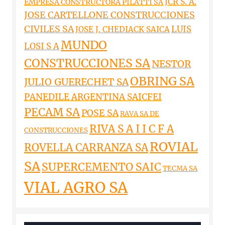
JCR S. A.
EMPRESA CONSTRUCTORA PILATTI SA
JOSE CARTELLONE CONSTRUCCIONES
CIVILES SA
LUIS
JOSE J. CHEDIACK SAICA
MUNDO
LOSI S A
CONSTRUCCIONES SA
NESTOR
OBRING SA
JULIO GUERECHET SA
PANEDILE ARGENTINA SAICFEI
PECAM SA
POSE SA
RAVA SA DE
RIVA S A I I C F A
CONSTRUCCIONES
ROVIAL
ROVELLA CARRANZA SA
SA
SUPERCEMENTO SAIC
TECMA SA
VIAL AGRO SA