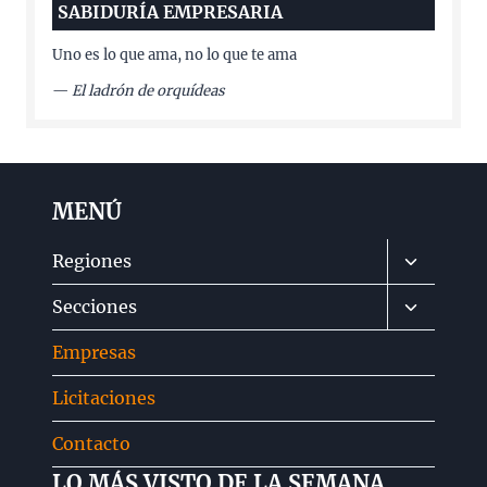
SABIDURÍA EMPRESARIA
Uno es lo que ama, no lo que te ama
—
El ladrón de orquídeas
MENÚ
Alternar
Regiones
menú
Alternar
Secciones
hijo
menú
Empresas
hijo
Licitaciones
Contacto
LO MÁS VISTO DE LA SEMANA