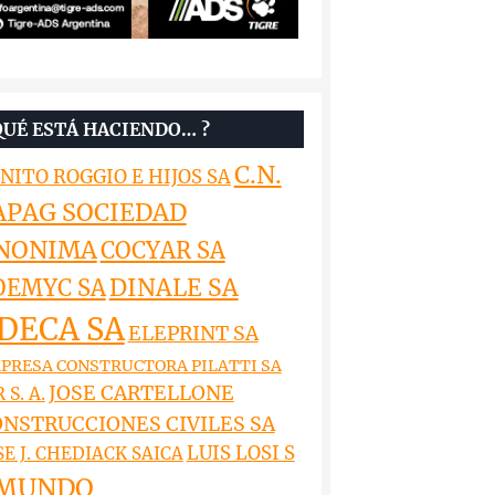
QUÉ ESTÁ HACIENDO… ?
C.N.
NITO ROGGIO E HIJOS SA
APAG SOCIEDAD
NONIMA
COCYAR SA
DINALE SA
OEMYC SA
DECA SA
ELEPRINT SA
PRESA CONSTRUCTORA PILATTI SA
JOSE CARTELLONE
 S. A.
NSTRUCCIONES CIVILES SA
LUIS LOSI S
SE J. CHEDIACK SAICA
MUNDO