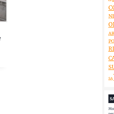
C
N
O
AR
e
PO
RI
C
S
SA
S
Muc
per