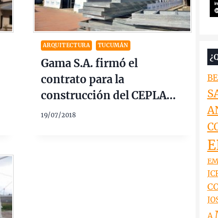
ARQUITECTURA
TUCUMÁN
¿
Gama S.A. firmó el
contrato para la
BE
S
construcción del CEPLA
A
Tucuman $30 Millones
19/07/2018
C
E
EM
JCR
CO
JO
A