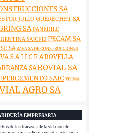
ONSTRUCCIONES SA
ESTOR JULIO GUERECHET SA
BRING SA
PANEDILE
PECAM SA
GENTINA SAICFEI
SE SA
RAVA SA DE CONSTRUCCIONES
VA S A I I C F A
ROVELLA
ROVIAL SA
ARRANZA SA
UPERCEMENTO SAIC
TECMA
VIAL AGRO SA
ABIDURÍA EMPRESARIA
hos de los fracasos de la vida son de
sonas que no se dieron cuenta cuán cerca