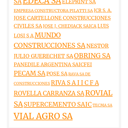
EDECA SA
SA
ELEPRINT SA
JCR S. A.
EMPRESA CONSTRUCTORA PILATTI SA
JOSE CARTELLONE CONSTRUCCIONES
CIVILES SA
LUIS
JOSE J. CHEDIACK SAICA
MUNDO
LOSI S A
CONSTRUCCIONES SA
NESTOR
OBRING SA
JULIO GUERECHET SA
PANEDILE ARGENTINA SAICFEI
PECAM SA
POSE SA
RAVA SA DE
RIVA S A I I C F A
CONSTRUCCIONES
ROVIAL
ROVELLA CARRANZA SA
SA
SUPERCEMENTO SAIC
TECMA SA
VIAL AGRO SA