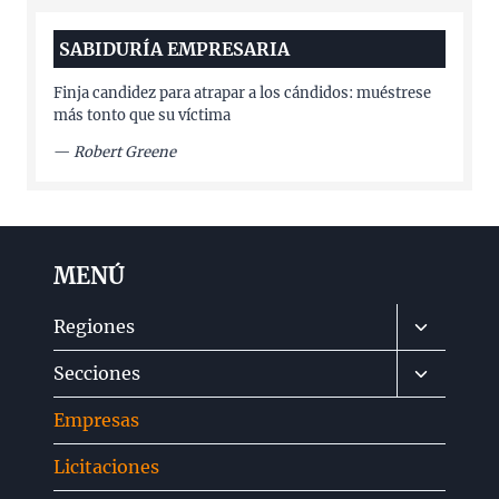
SABIDURÍA EMPRESARIA
Finja candidez para atrapar a los cándidos: muéstrese
más tonto que su víctima
—
Robert Greene
MENÚ
Alternar
Regiones
menú
Alternar
Secciones
hijo
menú
Empresas
hijo
Licitaciones