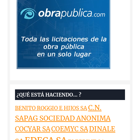
¿QUÉ ESTÁ HACIENDO… ?
C.N.
BENITO ROGGIO E HIJOS SA
SAPAG SOCIEDAD ANONIMA
DINALE
COCYAR SA
COEMYC SA