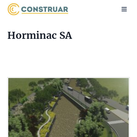
Saltar
al
contenido
Horminac SA