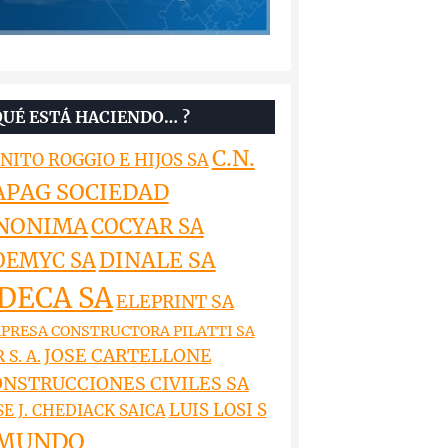
QUÉ ESTÁ HACIENDO… ?
C.N.
NITO ROGGIO E HIJOS SA
APAG SOCIEDAD
NONIMA
COCYAR SA
DINALE SA
OEMYC SA
DECA SA
ELEPRINT SA
PRESA CONSTRUCTORA PILATTI SA
JOSE CARTELLONE
 S. A.
NSTRUCCIONES CIVILES SA
LUIS LOSI S
SE J. CHEDIACK SAICA
MUNDO