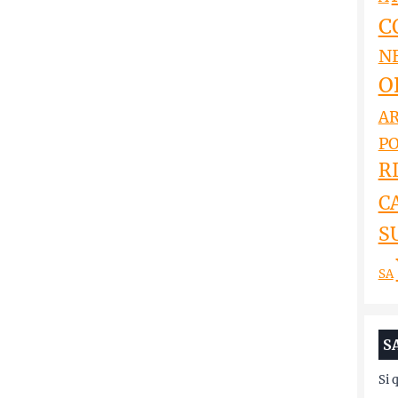
C
N
O
AR
PO
RI
C
S
SA
S
Si 