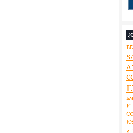
¿
BE
S
A
C
E
EM
JCR
CO
JO
A