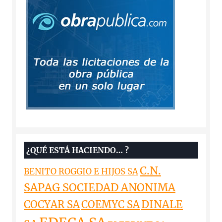
¿QUÉ ESTÁ HACIENDO… ?
C.N.
BENITO ROGGIO E HIJOS SA
SAPAG SOCIEDAD ANONIMA
DINALE
COCYAR SA
COEMYC SA