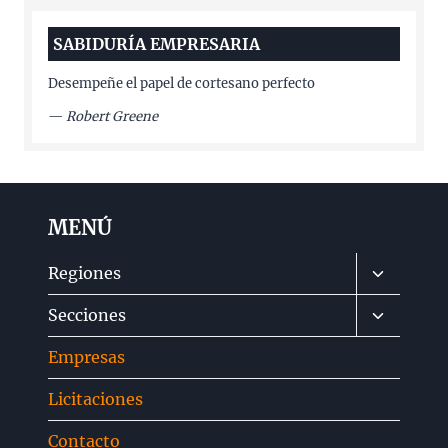
SABIDURÍA EMPRESARIA
Desempeñe el papel de cortesano perfecto
—
Robert Greene
MENÚ
Alternar
Regiones
menú
Alternar
Secciones
hijo
menú
Empresas
hijo
Licitaciones
Contacto