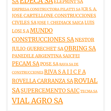
EDECA SA
SA
ELEPRINT SA
JCR S. A.
EMPRESA CONSTRUCTORA PILATTI SA
JOSE CARTELLONE CONSTRUCCIONES
CIVILES SA
LUIS
JOSE J. CHEDIACK SAICA
MUNDO
LOSI S A
CONSTRUCCIONES SA
NESTOR
OBRING SA
JULIO GUERECHET SA
PANEDILE ARGENTINA SAICFEI
PECAM SA
POSE SA
RAVA SA DE
RIVA S A I I C F A
CONSTRUCCIONES
ROVIAL
ROVELLA CARRANZA SA
SA
SUPERCEMENTO SAIC
TECMA SA
VIAL AGRO SA