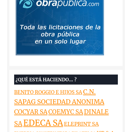
¿QUÉ ESTÁ HACIENDO… ?
C.N.
BENITO ROGGIO E HIJOS SA
SAPAG SOCIEDAD ANONIMA
DINALE
COCYAR SA
COEMYC SA
EDECA SA
SA
ELEPRINT SA