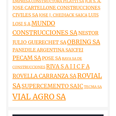
JCR S. A.
EMPRESA CONSTRUCTORA PILATTI SA
JOSE CARTELLONE CONSTRUCCIONES
CIVILES SA
LUIS
JOSE J. CHEDIACK SAICA
MUNDO
LOSI S A
CONSTRUCCIONES SA
NESTOR
OBRING SA
JULIO GUERECHET SA
PANEDILE ARGENTINA SAICFEI
PECAM SA
POSE SA
RAVA SA DE
RIVA S A I I C F A
CONSTRUCCIONES
ROVIAL
ROVELLA CARRANZA SA
SA
SUPERCEMENTO SAIC
TECMA SA
VIAL AGRO SA