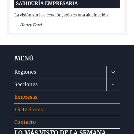
SABIDURÍA EMPRESARIA
La visión sin la ejecución, solo es una alucinación
—
Henry Ford
MENÚ
Alternar
Regiones
menú
Alternar
Secciones
hijo
menú
Empresas
hijo
Licitaciones
Contacto
LO MÁS VISTO DE LA SEMANA