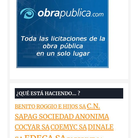
¿QUÉ ESTÁ HACIENDO… ?
C.N.
BENITO ROGGIO E HIJOS SA
SAPAG SOCIEDAD ANONIMA
DINALE
COCYAR SA
COEMYC SA