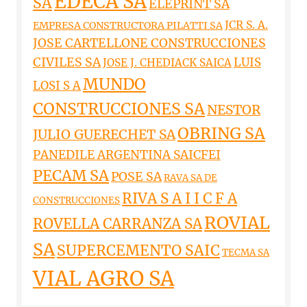
EDECA SA
SA
ELEPRINT SA
JCR S. A.
EMPRESA CONSTRUCTORA PILATTI SA
JOSE CARTELLONE CONSTRUCCIONES
CIVILES SA
LUIS
JOSE J. CHEDIACK SAICA
MUNDO
LOSI S A
CONSTRUCCIONES SA
NESTOR
OBRING SA
JULIO GUERECHET SA
PANEDILE ARGENTINA SAICFEI
PECAM SA
POSE SA
RAVA SA DE
RIVA S A I I C F A
CONSTRUCCIONES
ROVIAL
ROVELLA CARRANZA SA
SA
SUPERCEMENTO SAIC
TECMA SA
VIAL AGRO SA