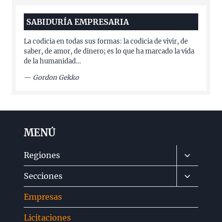
SABIDURÍA EMPRESARIA
La codicia en todas sus formas: la codicia de vivir, de
saber, de amor, de dinero; es lo que ha marcado la vida
de la humanidad…
—
Gordon Gekko
MENÚ
Alternar
Regiones
menú
Alternar
Secciones
hijo
menú
Empresas
hijo
Licitaciones