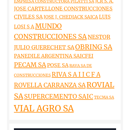
JCR S. A.
EMPRESA CONSTRUCTORA PILATTI SA
JOSE CARTELLONE CONSTRUCCIONES
CIVILES SA
LUIS
JOSE J. CHEDIACK SAICA
MUNDO
LOSI S A
CONSTRUCCIONES SA
NESTOR
OBRING SA
JULIO GUERECHET SA
PANEDILE ARGENTINA SAICFEI
PECAM SA
POSE SA
RAVA SA DE
RIVA S A I I C F A
CONSTRUCCIONES
ROVIAL
ROVELLA CARRANZA SA
SA
SUPERCEMENTO SAIC
TECMA SA
VIAL AGRO SA