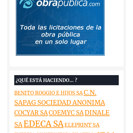
¿QUÉ ESTÁ HACIENDO… ?
C.N.
BENITO ROGGIO E HIJOS SA
SAPAG SOCIEDAD ANONIMA
DINALE
COCYAR SA
COEMYC SA
EDECA SA
SA
ELEPRINT SA