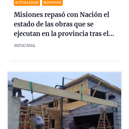
ACTUALIDAD
MISIONES
Misiones repasó con Nación el
estado de las obras que se
ejecutan en la provincia tras el
freno al aporte de fondos
20/12/2024