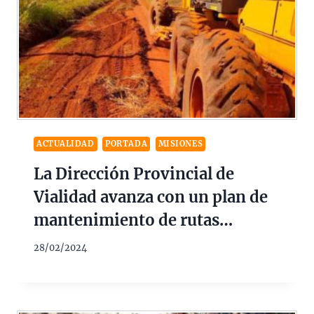
ACTUALIDAD
PORTADA
MISIONES
La Dirección Provincial de
Vialidad avanza con un plan de
mantenimiento de rutas
provinciales y caminos terrados
28/02/2024
en varios municipios