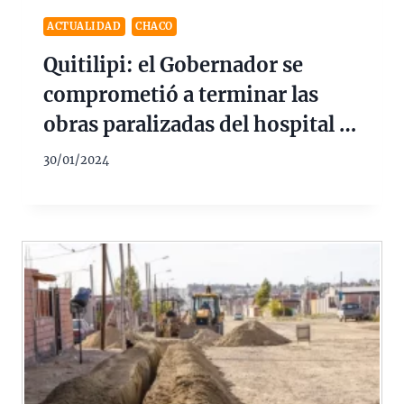
ACTUALIDAD
CHACO
Quitilipi: el Gobernador se
comprometió a terminar las
obras paralizadas del hospital y
de la terminal de ómnibus
30/01/2024