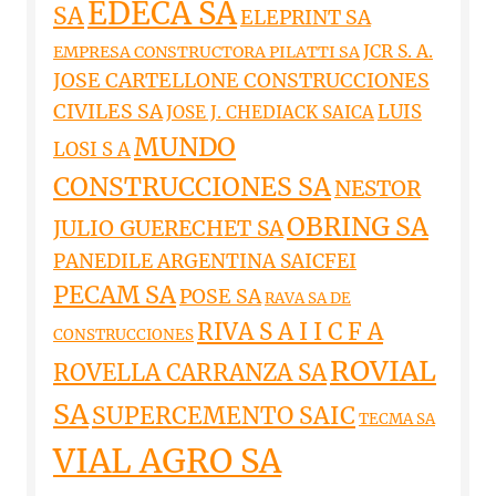
EDECA SA
SA
ELEPRINT SA
JCR S. A.
EMPRESA CONSTRUCTORA PILATTI SA
JOSE CARTELLONE CONSTRUCCIONES
CIVILES SA
LUIS
JOSE J. CHEDIACK SAICA
MUNDO
LOSI S A
CONSTRUCCIONES SA
NESTOR
OBRING SA
JULIO GUERECHET SA
PANEDILE ARGENTINA SAICFEI
PECAM SA
POSE SA
RAVA SA DE
RIVA S A I I C F A
CONSTRUCCIONES
ROVIAL
ROVELLA CARRANZA SA
SA
SUPERCEMENTO SAIC
TECMA SA
VIAL AGRO SA