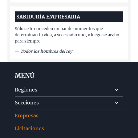
SABIDURÍA EMPRESARIA
Sólo se te conceden un par de momentos que
determinan tu vida, a veces sólo uno, y luego se acabó
para siempre
—
Todos los hombres del rey
MENÚ
Alternar
Regiones
menú
Alternar
Secciones
hijo
menú
Empresas
hijo
Licitaciones