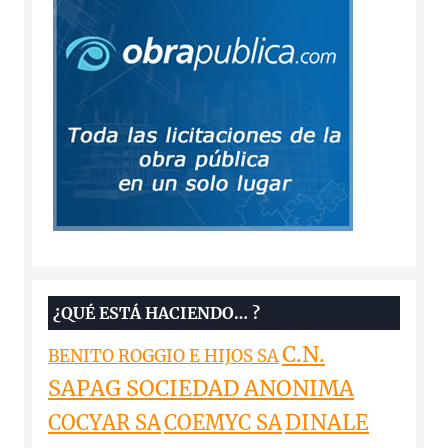
¿QUÉ ESTÁ HACIENDO… ?
C.N.
BENITO ROGGIO E HIJOS SA
SAPAG SOCIEDAD ANONIMA
DINALE
COCYAR SA
COEMYC SA