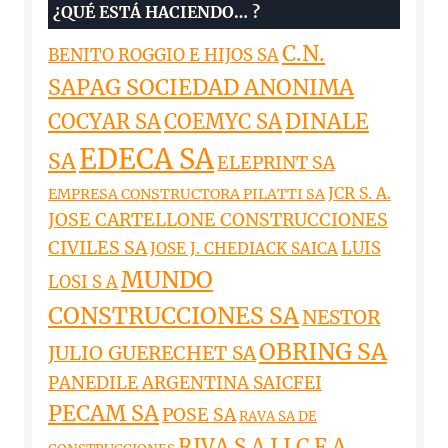
¿QUÉ ESTÁ HACIENDO… ?
C.N.
BENITO ROGGIO E HIJOS SA
SAPAG SOCIEDAD ANONIMA
DINALE
COCYAR SA
COEMYC SA
EDECA SA
SA
ELEPRINT SA
JCR S. A.
EMPRESA CONSTRUCTORA PILATTI SA
JOSE CARTELLONE CONSTRUCCIONES
CIVILES SA
LUIS
JOSE J. CHEDIACK SAICA
MUNDO
LOSI S A
CONSTRUCCIONES SA
NESTOR
OBRING SA
JULIO GUERECHET SA
PANEDILE ARGENTINA SAICFEI
PECAM SA
POSE SA
RAVA SA DE
RIVA S A I I C F A