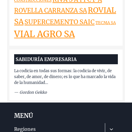
CONSTRUCCIONES
ROVIAL
ROVELLA CARRANZA SA
SA
SUPERCEMENTO SAIC
TECMA SA
VIAL AGRO SA
SABIDURÍA EMPRESARIA
La codicia en todas sus formas: la codicia de vivir, de
saber, de amor, de dinero; es lo que ha marcado la vida
de la humanidad…
—
Gordon Gekko
MENÚ
Alternar
Regiones