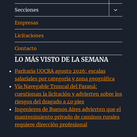
menú
Alternar
Secciones
hijo
menú
Empresas
hijo
Licitaciones
Contacto
LO MÁS VISTO DE LA SEMANA
Paritaria UOCRA agosto 2026: escalas
salariales por categoría y zona geográfica
Vía Navegable Troncal del Paraná:
cuestionan la licitación y advierten sobre los
riesgos del dragado a 40 pies
Ingenieros de Buenos Aires advierten que el
mantenimiento privado de caminos rurales
requiere dirección profesional