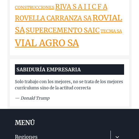
RIVA S A I I C F A
CONSTRUCCIONES
ROVIAL
ROVELLA CARRANZA SA
SA
SUPERCEMENTO SAIC
TECMA SA
VIAL AGRO SA
SABIDURÍA EMPRESARIA
Solo trabajo con los mejores, no se trata de los mejores
currículums sino de la actitud correcta
—
Donald Trump
MENÚ
Alternar
Regiones