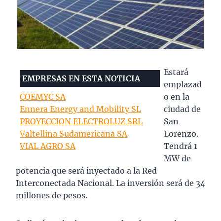
Estará
EMPRESAS EN ESTA NOTICIA
emplazad
COEMYC SA
o en la
Ennera Energy and Mobility SL
ciudad de
PROYECCION ELECTROLUZ SRL
San
Valtellina Sudamericana SA
Lorenzo.
VIAL AGRO SA
Tendrá 1
MW de
potencia que será inyectado a la Red
Interconectada Nacional. La inversión será de 34
millones de pesos.