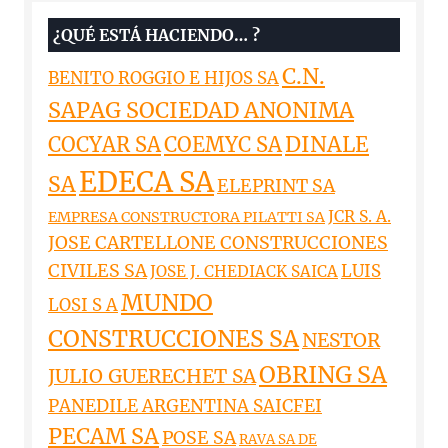
¿QUÉ ESTÁ HACIENDO… ?
C.N.
BENITO ROGGIO E HIJOS SA
SAPAG SOCIEDAD ANONIMA
DINALE
COCYAR SA
COEMYC SA
EDECA SA
SA
ELEPRINT SA
JCR S. A.
EMPRESA CONSTRUCTORA PILATTI SA
JOSE CARTELLONE CONSTRUCCIONES
CIVILES SA
LUIS
JOSE J. CHEDIACK SAICA
MUNDO
LOSI S A
CONSTRUCCIONES SA
NESTOR
OBRING SA
JULIO GUERECHET SA
PANEDILE ARGENTINA SAICFEI
PECAM SA
POSE SA
RAVA SA DE