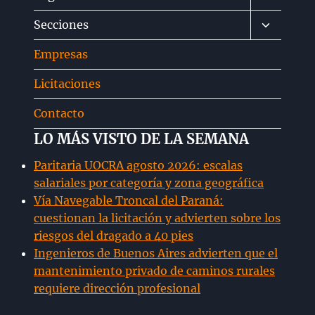
menú
Alternar
Secciones
hijo
menú
Empresas
hijo
Licitaciones
Contacto
LO MÁS VISTO DE LA SEMANA
Paritaria UOCRA agosto 2026: escalas
salariales por categoría y zona geográfica
Vía Navegable Troncal del Paraná:
cuestionan la licitación y advierten sobre los
riesgos del dragado a 40 pies
Ingenieros de Buenos Aires advierten que el
mantenimiento privado de caminos rurales
requiere dirección profesional