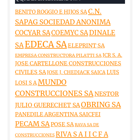
C.N.
BENITO ROGGIO E HIJOS SA
SAPAG SOCIEDAD ANONIMA
DINALE
COCYAR SA
COEMYC SA
EDECA SA
SA
ELEPRINT SA
JCR S. A.
EMPRESA CONSTRUCTORA PILATTI SA
JOSE CARTELLONE CONSTRUCCIONES
CIVILES SA
LUIS
JOSE J. CHEDIACK SAICA
MUNDO
LOSI S A
CONSTRUCCIONES SA
NESTOR
OBRING SA
JULIO GUERECHET SA
PANEDILE ARGENTINA SAICFEI
PECAM SA
POSE SA
RAVA SA DE
RIVA S A I I C F A
CONSTRUCCIONES