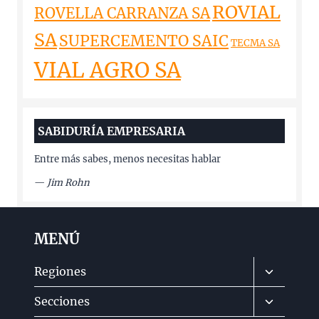
ROVIAL
ROVELLA CARRANZA SA
SA
SUPERCEMENTO SAIC
TECMA SA
VIAL AGRO SA
SABIDURÍA EMPRESARIA
Entre más sabes, menos necesitas hablar
—
Jim Rohn
MENÚ
Alternar
Regiones
menú
Alternar
Secciones
hijo
menú