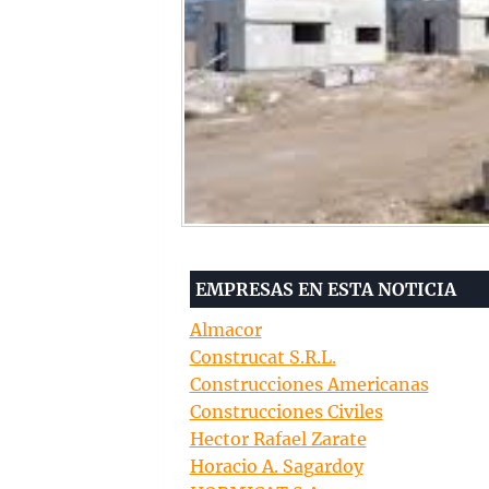
EMPRESAS EN ESTA NOTICIA
Almacor
Construcat S.R.L.
Construcciones Americanas
Construcciones Civiles
Hector Rafael Zarate
Horacio A. Sagardoy