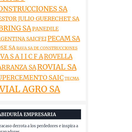
ONSTRUCCIONES SA
ESTOR JULIO GUERECHET SA
BRING SA
PANEDILE
PECAM SA
GENTINA SAICFEI
SE SA
RAVA SA DE CONSTRUCCIONES
VA S A I I C F A
ROVELLA
ROVIAL SA
ARRANZA SA
UPERCEMENTO SAIC
TECMA
VIAL AGRO SA
ABIDURÍA EMPRESARIA
fracaso derrota a los perdedores e inspira a
 ganadores.