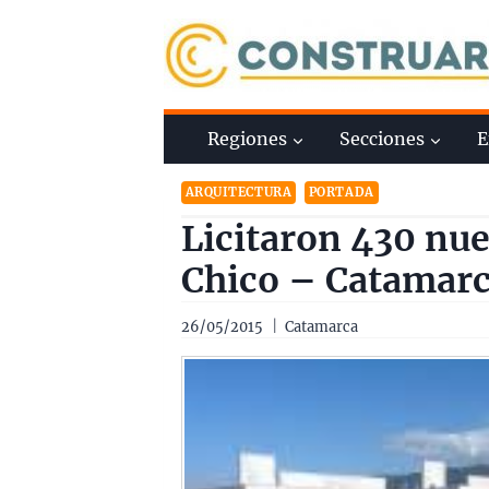
Saltar
al
contenido
Regiones
Secciones
E
ARQUITECTURA
PORTADA
Licitaron 430 nue
Chico – Catamarc
26/05/2015
Catamarca