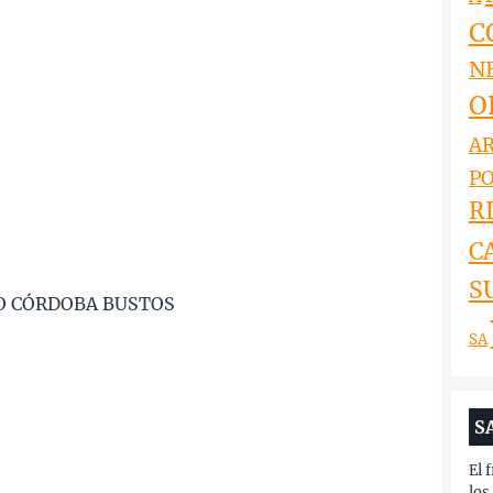
C
N
O
AR
PO
RI
C
S
IO CÓRDOBA BUSTOS
SA
S
El 
los