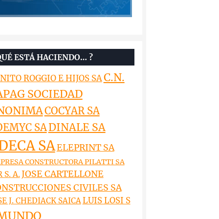
QUÉ ESTÁ HACIENDO… ?
C.N.
NITO ROGGIO E HIJOS SA
APAG SOCIEDAD
NONIMA
COCYAR SA
DINALE SA
OEMYC SA
DECA SA
ELEPRINT SA
PRESA CONSTRUCTORA PILATTI SA
JOSE CARTELLONE
 S. A.
NSTRUCCIONES CIVILES SA
LUIS LOSI S
SE J. CHEDIACK SAICA
MUNDO