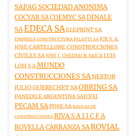
SAPAG SOCIEDAD ANONIMA
DINALE
COCYAR SA
COEMYC SA
EDECA SA
SA
ELEPRINT SA
JCR S. A.
EMPRESA CONSTRUCTORA PILATTI SA
JOSE CARTELLONE CONSTRUCCIONES
CIVILES SA
LUIS
JOSE J. CHEDIACK SAICA
MUNDO
LOSI S A
CONSTRUCCIONES SA
NESTOR
OBRING SA
JULIO GUERECHET SA
PANEDILE ARGENTINA SAICFEI
PECAM SA
POSE SA
RAVA SA DE
RIVA S A I I C F A
CONSTRUCCIONES
ROVIAL
ROVELLA CARRANZA SA