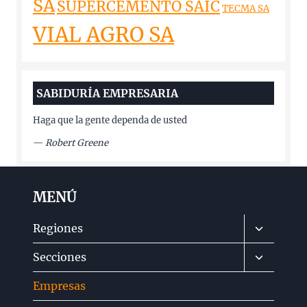
SA
SUPERCEMENTO SAIC
TECMA SA
VIAL AGRO SA
SABIDURÍA EMPRESARIA
Haga que la gente dependa de usted
—
Robert Greene
MENÚ
Alternar
Regiones
menú
Alternar
Secciones
hijo
menú
Empresas
hijo