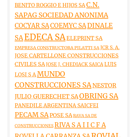
C.N.
BENITO ROGGIO E HIJOS SA
SAPAG SOCIEDAD ANONIMA
DINALE
COCYAR SA
COEMYC SA
EDECA SA
SA
ELEPRINT SA
JCR S. A.
EMPRESA CONSTRUCTORA PILATTI SA
JOSE CARTELLONE CONSTRUCCIONES
CIVILES SA
LUIS
JOSE J. CHEDIACK SAICA
MUNDO
LOSI S A
CONSTRUCCIONES SA
NESTOR
OBRING SA
JULIO GUERECHET SA
PANEDILE ARGENTINA SAICFEI
PECAM SA
POSE SA
RAVA SA DE
RIVA S A I I C F A
CONSTRUCCIONES
ROVIAL
ROVELLA CARRANZA SA