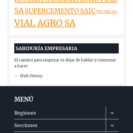
SA
SUPERCEMENTO SAIC
TECMA SA
VIAL AGRO SA
SABIDURÍA EMPRESARIA
El camino para empezar es dejar de hablar y comenzar
a hacer
—
Walt Disney
MENÚ
Alternar
Regiones
menú
Alternar
Secciones
hijo
menú