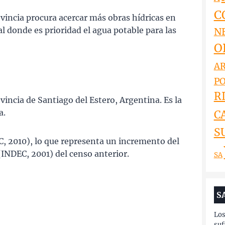
C
ovincia procura acercar más obras hídricas en
al donde es prioridad el agua potable para las
N
O
AR
PO
RI
vincia de Santiago del Estero, Argentina. Es la
a.
C
S
, 2010), lo que representa un incremento del
(INDEC, 2001) del censo anterior.
SA
S
Los
suf