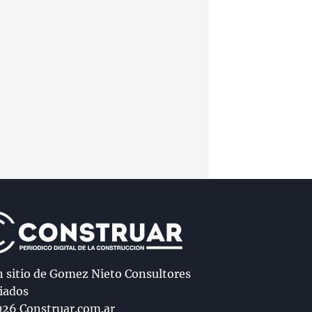
n sitio de Gomez Nieto Consultores
iados
26 Construar.com.ar