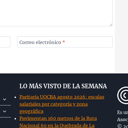
Correo electrónico
*
LO MÁS VISTO DE LA SEMANA
Paritaria UOCRA agosto 2026: escalas
Alternar
salariales por categoría y zona
menú
Alternar
geográfica
hijo
Es u
menú
Pavimentan 160 metros de la Ruta
Asoc
hijo
Nacional 60 en la Quebrada de La
© 20