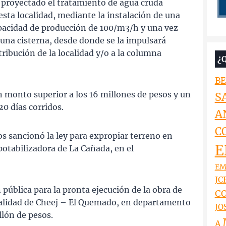
a proyectado el tratamiento de agua cruda
esta localidad, mediante la instalación de una
pacidad de producción de 100/m3/h y una vez
una cisterna, desde donde se la impulsará
ibución de la localidad y/o a la columna
¿
BE
n monto superior a los 16 millones de pesos y un
S
0 días corridos.
A
C
s sancionó la ley para expropiar terreno en
E
potabilizadora de La Cañada, en el
EM
JCR
n pública para la pronta ejecución de la obra de
CO
calidad de Cheej – El Quemado, en departamento
JO
lón de pesos.
A