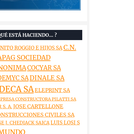
QUÉ ESTÁ HACIENDO… ?
C.N.
NITO ROGGIO E HIJOS SA
APAG SOCIEDAD
NONIMA
COCYAR SA
DINALE SA
OEMYC SA
DECA SA
ELEPRINT SA
PRESA CONSTRUCTORA PILATTI SA
JOSE CARTELLONE
 S. A.
NSTRUCCIONES CIVILES SA
LUIS LOSI S
SE J. CHEDIACK SAICA
MUNDO