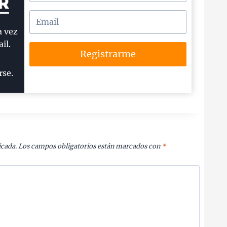
a vez
il.
Registrarme
rse.
icada.
Los campos obligatorios están marcados con
*