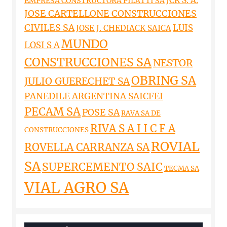
JCR S. A.
EMPRESA CONSTRUCTORA PILATTI SA
JOSE CARTELLONE CONSTRUCCIONES
CIVILES SA
LUIS
JOSE J. CHEDIACK SAICA
MUNDO
LOSI S A
CONSTRUCCIONES SA
NESTOR
OBRING SA
JULIO GUERECHET SA
PANEDILE ARGENTINA SAICFEI
PECAM SA
POSE SA
RAVA SA DE
RIVA S A I I C F A
CONSTRUCCIONES
ROVIAL
ROVELLA CARRANZA SA
SA
SUPERCEMENTO SAIC
TECMA SA
VIAL AGRO SA