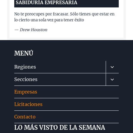
SABIDURÍA EMPRESARIA
No te preocupes por fracasar. Sólo tienes que estar en
lo cierto una sola vez para tener éxito
—
Drew Houston
MENÚ
Alternar
Regiones
menú
Alternar
Secciones
hijo
menú
Empresas
hijo
Licitaciones
Contacto
LO MÁS VISTO DE LA SEMANA