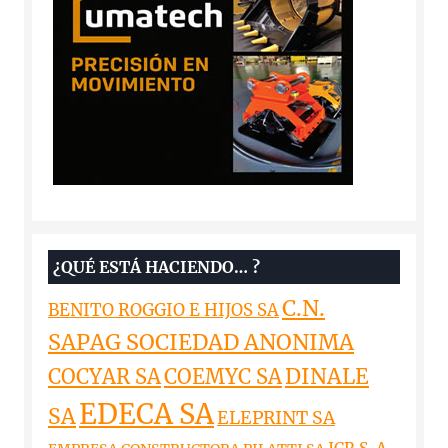
¿QUÉ ESTÁ HACIENDO… ?
C.N.
BENITO ROGGIO E HIJOS SA
SAPAG SOCIEDAD ANONIMA
DINALE
COCYAR SA
COEMYC SA
EDECA SA
SA
ELEPRINT SA