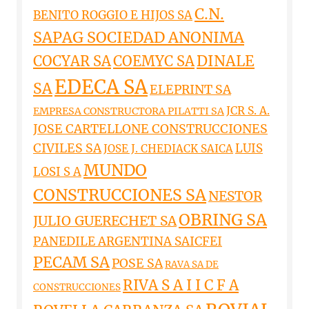
C.N.
BENITO ROGGIO E HIJOS SA
SAPAG SOCIEDAD ANONIMA
DINALE
COCYAR SA
COEMYC SA
EDECA SA
SA
ELEPRINT SA
JCR S. A.
EMPRESA CONSTRUCTORA PILATTI SA
JOSE CARTELLONE CONSTRUCCIONES
CIVILES SA
LUIS
JOSE J. CHEDIACK SAICA
MUNDO
LOSI S A
CONSTRUCCIONES SA
NESTOR
OBRING SA
JULIO GUERECHET SA
PANEDILE ARGENTINA SAICFEI
PECAM SA
POSE SA
RAVA SA DE
RIVA S A I I C F A
CONSTRUCCIONES