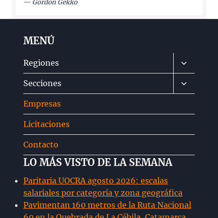
—
Gordon Gekko
MENÚ
Alternar
Regiones
menú
Alternar
Secciones
hijo
menú
Empresas
hijo
Licitaciones
Contacto
LO MÁS VISTO DE LA SEMANA
Paritaria UOCRA agosto 2026: escalas
salariales por categoría y zona geográfica
Pavimentan 160 metros de la Ruta Nacional
60 en la Quebrada de La Cébila, Catamarca