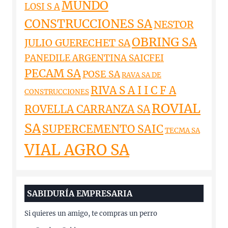
MUNDO
LOSI S A
CONSTRUCCIONES SA
NESTOR
OBRING SA
JULIO GUERECHET SA
PANEDILE ARGENTINA SAICFEI
PECAM SA
POSE SA
RAVA SA DE
RIVA S A I I C F A
CONSTRUCCIONES
ROVIAL
ROVELLA CARRANZA SA
SA
SUPERCEMENTO SAIC
TECMA SA
VIAL AGRO SA
SABIDURÍA EMPRESARIA
Si quieres un amigo, te compras un perro