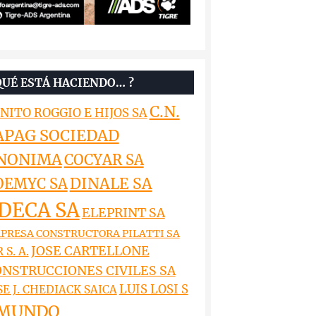
QUÉ ESTÁ HACIENDO… ?
C.N.
NITO ROGGIO E HIJOS SA
APAG SOCIEDAD
NONIMA
COCYAR SA
DINALE SA
OEMYC SA
DECA SA
ELEPRINT SA
PRESA CONSTRUCTORA PILATTI SA
JOSE CARTELLONE
 S. A.
NSTRUCCIONES CIVILES SA
LUIS LOSI S
SE J. CHEDIACK SAICA
MUNDO