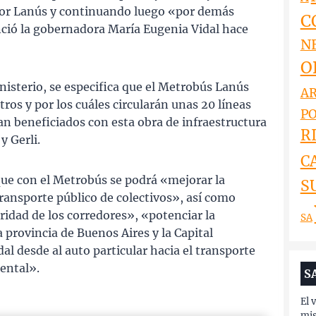
or Lanús y continuando luego «por demás
C
ció la gobernadora María Eugenia Vidal hace
N
O
nisterio, se especifica que el Metrobús Lanús
AR
ros y por los cuáles circularán unas 20 líneas
PO
ían beneficiados con esta obra de infraestructura
RI
y Gerli.
C
ue con el Metrobús se podrá «mejorar la
S
 transporte público de colectivos», así como
idad de los corredores», «potenciar la
SA
a provincia de Buenos Aires y la Capital
 desde al auto particular hacia el transporte
ental».
S
El 
mi