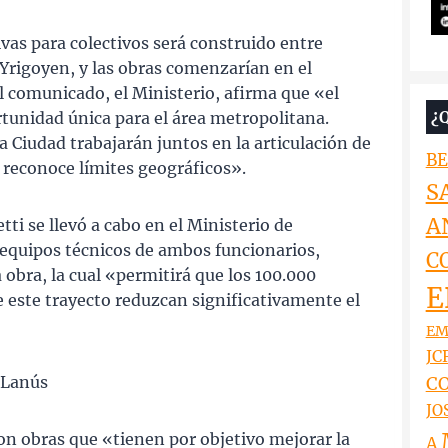
ivas para colectivos será construido entre
 Yrigoyen, y las obras comenzarían en el
 comunicado, el Ministerio, afirma que «el
¿
tunidad única para el área metropolitana.
a Ciudad trabajarán juntos en la articulación de
BE
 reconoce límites geográficos».
S
A
tti se llevó a cabo en el Ministerio de
 equipos técnicos de ambos funcionarios,
C
a obra, la cual «permitirá que los 100.000
E
 este trayecto reduzcan significativamente el
EM
JCR
 Lanús
CO
JO
on obras que «tienen por objetivo mejorar la
A