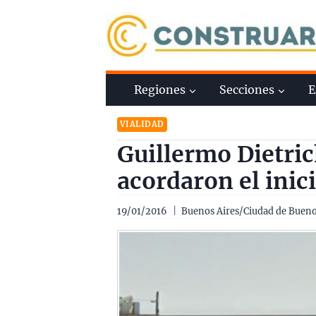
Saltar
al
contenido
Regiones
Secciones
E
VIALIDAD
Guillermo Dietric
acordaron el inic
19/01/2016
Buenos Aires
/
Ciudad de Bueno