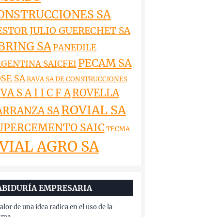
ONSTRUCCIONES SA
ESTOR JULIO GUERECHET SA
BRING SA
PANEDILE
PECAM SA
GENTINA SAICFEI
SE SA
RAVA SA DE CONSTRUCCIONES
VA S A I I C F A
ROVELLA
ROVIAL SA
ARRANZA SA
UPERCEMENTO SAIC
TECMA
VIAL AGRO SA
ABIDURÍA EMPRESARIA
valor de una idea radica en el uso de la
sma