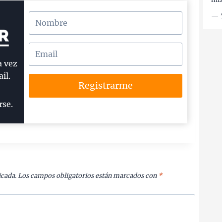
—
a vez
il.
Registrarme
rse.
icada.
Los campos obligatorios están marcados con
*