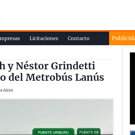
Publicid
mpresas
Licitaciones
Contacto
h y Néstor Grindetti
io del Metrobús Lanús
s Aires