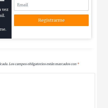
a vez
il.
Registrarme
rse.
icada.
Los campos obligatorios están marcados con
*