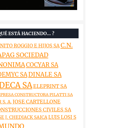
QUÉ ESTÁ HACIENDO… ?
C.N.
NITO ROGGIO E HIJOS SA
APAG SOCIEDAD
NONIMA
COCYAR SA
DINALE SA
OEMYC SA
DECA SA
ELEPRINT SA
PRESA CONSTRUCTORA PILATTI SA
JOSE CARTELLONE
 S. A.
NSTRUCCIONES CIVILES SA
LUIS LOSI S
SE J. CHEDIACK SAICA
MUNDO