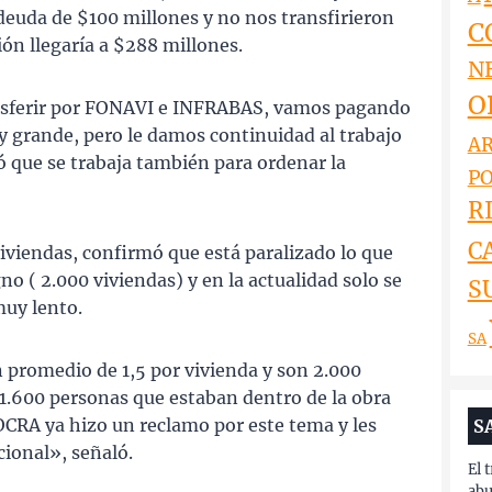
 deuda de $100 millones y no nos transfirieron
C
ión llegaría a $288 millones.
N
O
nsferir por FONAVI e INFRABAS, vamos pagando
 grande, pero le damos continuidad al trabajo
AR
ló que se trabaja también para ordenar la
PO
RI
C
iviendas, confirmó que está paralizado lo que
 ( 2.000 viviendas) y en la actualidad solo se
S
muy lento.
SA
 promedio de 1,5 por vivienda y son 2.000
 1.600 personas que estaban dentro de la obra
OCRA ya hizo un reclamo por este tema y les
S
ional», señaló.
El 
abu