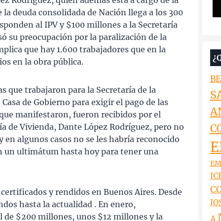
ez Rodríguez, quien además está a cargo de la
e la deuda consolidada de Nación llega a los 300
ponden al IPV y $100 millones a la Secretaría
só su preocupación por la paralización de la
plica que hay 1.600 trabajadores que en la
¿
ios en la obra pública.
BE
 que trabajaron para la Secretaría de la
S
 Casa de Gobierno para exigir el pago de las
A
 que manifestaron, fueron recibidos por el
aría de Vivienda, Dante López Rodríguez, pero no
C
y en algunos casos no se les habría reconocido
E
on un ultimátum hasta hoy para tener una
EM
JCR
CO
certificados y rendidos en Buenos Aires. Desde
JO
dos hasta la actualidad . En enero,
l de $200 millones, unos $12 millones y la
A