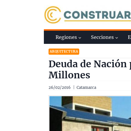
Saltar
al
contenido
Regiones
Secciones
E
ARQUITECTURA
Deuda de Nación 
Millones
26/02/2016
Catamarca