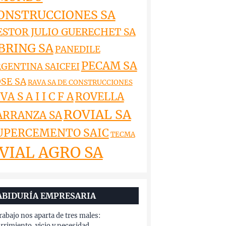
ONSTRUCCIONES SA
ESTOR JULIO GUERECHET SA
BRING SA
PANEDILE
PECAM SA
GENTINA SAICFEI
SE SA
RAVA SA DE CONSTRUCCIONES
VA S A I I C F A
ROVELLA
ROVIAL SA
ARRANZA SA
UPERCEMENTO SAIC
TECMA
VIAL AGRO SA
ABIDURÍA EMPRESARIA
trabajo nos aparta de tres males:
rrimiento, vicio y necesidad.