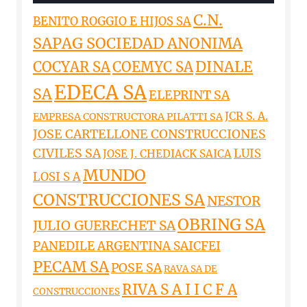
C.N.
BENITO ROGGIO E HIJOS SA
SAPAG SOCIEDAD ANONIMA
DINALE
COCYAR SA
COEMYC SA
EDECA SA
SA
ELEPRINT SA
JCR S. A.
EMPRESA CONSTRUCTORA PILATTI SA
JOSE CARTELLONE CONSTRUCCIONES
CIVILES SA
LUIS
JOSE J. CHEDIACK SAICA
MUNDO
LOSI S A
CONSTRUCCIONES SA
NESTOR
OBRING SA
JULIO GUERECHET SA
PANEDILE ARGENTINA SAICFEI
PECAM SA
POSE SA
RAVA SA DE
RIVA S A I I C F A
CONSTRUCCIONES