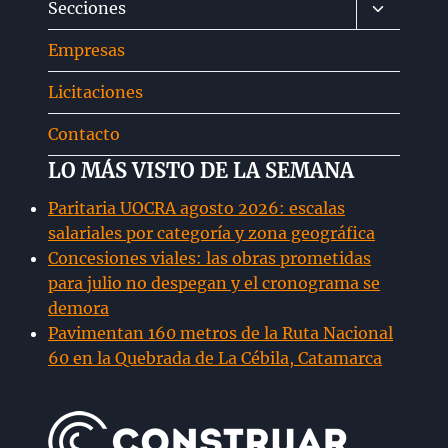
Alternar
Secciones
hijo
menú
Empresas
hijo
Licitaciones
Contacto
LO MÁS VISTO DE LA SEMANA
Paritaria UOCRA agosto 2026: escalas
salariales por categoría y zona geográfica
Concesiones viales: las obras prometidas
para julio no despegan y el cronograma se
demora
Pavimentan 160 metros de la Ruta Nacional
60 en la Quebrada de La Cébila, Catamarca