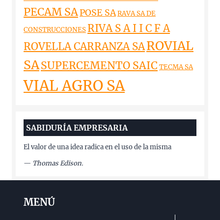
PECAM SA
POSE SA
RAVA SA DE
RIVA S A I I C F A
CONSTRUCCIONES
ROVIAL
ROVELLA CARRANZA SA
SA
SUPERCEMENTO SAIC
TECMA SA
VIAL AGRO SA
SABIDURÍA EMPRESARIA
El valor de una idea radica en el uso de la misma
—
Thomas Edison.
MENÚ