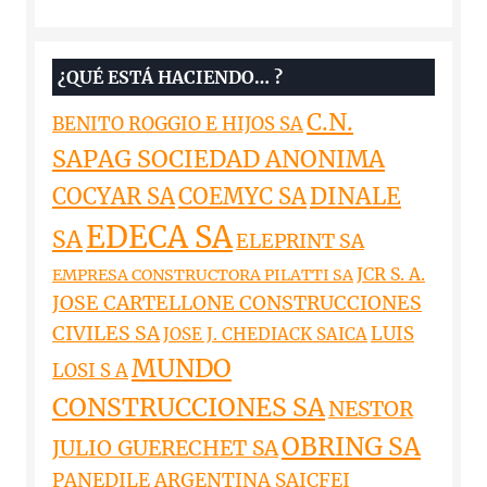
¿QUÉ ESTÁ HACIENDO… ?
C.N.
BENITO ROGGIO E HIJOS SA
SAPAG SOCIEDAD ANONIMA
DINALE
COCYAR SA
COEMYC SA
EDECA SA
SA
ELEPRINT SA
JCR S. A.
EMPRESA CONSTRUCTORA PILATTI SA
JOSE CARTELLONE CONSTRUCCIONES
CIVILES SA
LUIS
JOSE J. CHEDIACK SAICA
MUNDO
LOSI S A
CONSTRUCCIONES SA
NESTOR
OBRING SA
JULIO GUERECHET SA
PANEDILE ARGENTINA SAICFEI