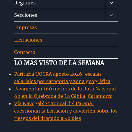
Alternar
Regiones
menú
Alternar
Secciones
hijo
menú
Empresas
hijo
Licitaciones
Contacto
LO MÁS VISTO DE LA SEMANA
Paritaria UOCRA agosto 2026: escalas
salariales por categoría y zona geográfica
Pavimentan 160 metros de la Ruta Nacional
60 en la Quebrada de La Cébila, Catamarca
Vía Navegable Troncal del Paraná:
cuestionan la licitación y advierten sobre los
riesgos del dragado a 40 pies