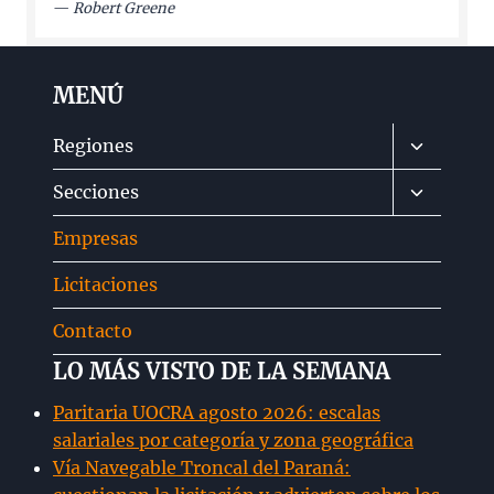
—
Robert Greene
MENÚ
Alternar
Regiones
menú
Alternar
Secciones
hijo
menú
Empresas
hijo
Licitaciones
Contacto
LO MÁS VISTO DE LA SEMANA
Paritaria UOCRA agosto 2026: escalas
salariales por categoría y zona geográfica
Vía Navegable Troncal del Paraná: