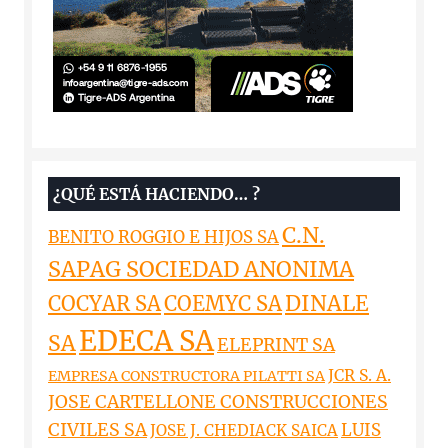
¿QUÉ ESTÁ HACIENDO… ?
C.N.
BENITO ROGGIO E HIJOS SA
SAPAG SOCIEDAD ANONIMA
DINALE
COCYAR SA
COEMYC SA
EDECA SA
SA
ELEPRINT SA
JCR S. A.
EMPRESA CONSTRUCTORA PILATTI SA
JOSE CARTELLONE CONSTRUCCIONES
CIVILES SA
LUIS
JOSE J. CHEDIACK SAICA