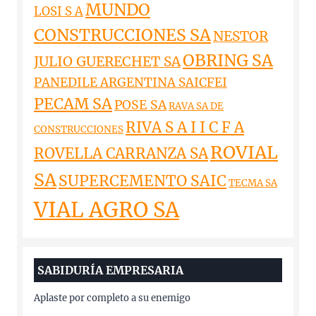
MUNDO
LOSI S A
CONSTRUCCIONES SA
NESTOR
OBRING SA
JULIO GUERECHET SA
PANEDILE ARGENTINA SAICFEI
PECAM SA
POSE SA
RAVA SA DE
RIVA S A I I C F A
CONSTRUCCIONES
ROVIAL
ROVELLA CARRANZA SA
SA
SUPERCEMENTO SAIC
TECMA SA
VIAL AGRO SA
SABIDURÍA EMPRESARIA
Aplaste por completo a su enemigo