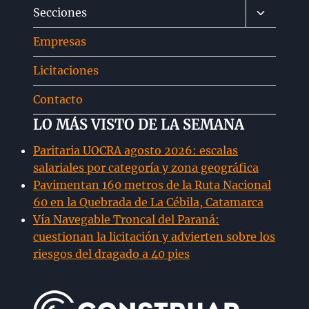
Alternar
Secciones
hijo
menú
Empresas
hijo
Licitaciones
Contacto
LO MÁS VISTO DE LA SEMANA
Paritaria UOCRA agosto 2026: escalas
salariales por categoría y zona geográfica
Pavimentan 160 metros de la Ruta Nacional
60 en la Quebrada de La Cébila, Catamarca
Vía Navegable Troncal del Paraná:
cuestionan la licitación y advierten sobre los
riesgos del dragado a 40 pies