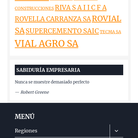
RIVA S A I I C F A
CONSTRUCCIONES
ROVIAL
ROVELLA CARRANZA SA
SA
SUPERCEMENTO SAIC
TECMA SA
VIAL AGRO SA
SABIDURÍA EMPRESARIA
Nunca se muestre demasiado perfecto
—
Robert Greene
MENÚ
Alternar
Regiones
menú