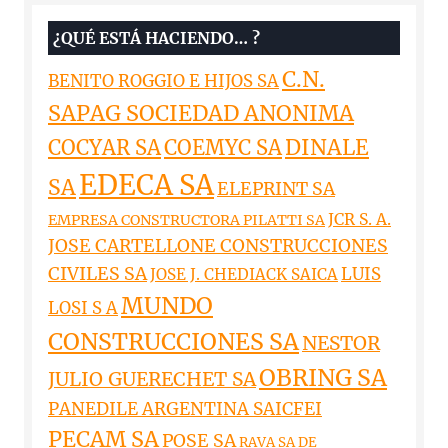
¿QUÉ ESTÁ HACIENDO… ?
C.N.
BENITO ROGGIO E HIJOS SA
SAPAG SOCIEDAD ANONIMA
DINALE
COCYAR SA
COEMYC SA
EDECA SA
SA
ELEPRINT SA
JCR S. A.
EMPRESA CONSTRUCTORA PILATTI SA
JOSE CARTELLONE CONSTRUCCIONES
CIVILES SA
LUIS
JOSE J. CHEDIACK SAICA
MUNDO
LOSI S A
CONSTRUCCIONES SA
NESTOR
OBRING SA
JULIO GUERECHET SA
PANEDILE ARGENTINA SAICFEI
PECAM SA
POSE SA
RAVA SA DE