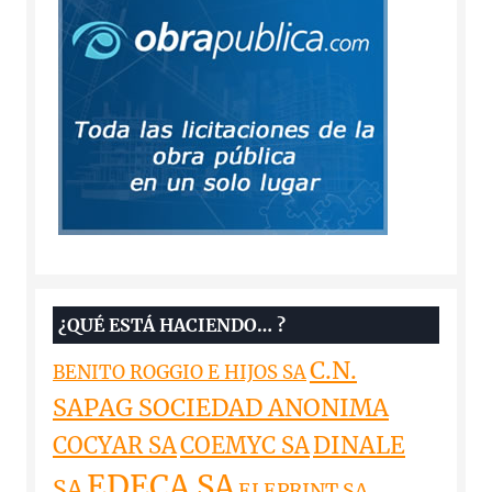
¿QUÉ ESTÁ HACIENDO… ?
C.N.
BENITO ROGGIO E HIJOS SA
SAPAG SOCIEDAD ANONIMA
DINALE
COCYAR SA
COEMYC SA
EDECA SA
SA
ELEPRINT SA