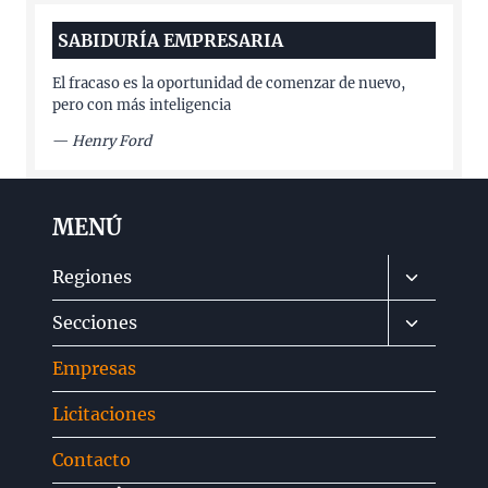
SABIDURÍA EMPRESARIA
El fracaso es la oportunidad de comenzar de nuevo,
pero con más inteligencia
—
Henry Ford
MENÚ
Alternar
Regiones
menú
Alternar
Secciones
hijo
menú
Empresas
hijo
Licitaciones
Contacto