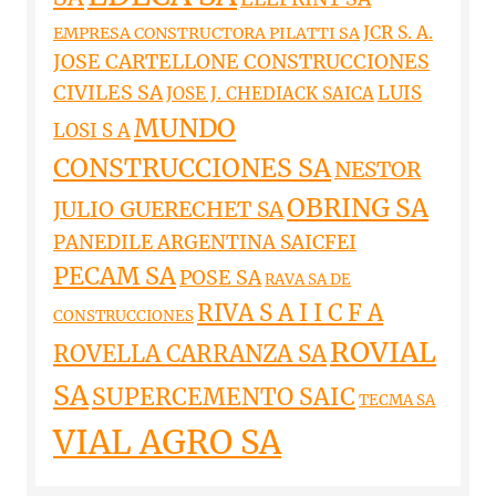
JCR S. A.
EMPRESA CONSTRUCTORA PILATTI SA
JOSE CARTELLONE CONSTRUCCIONES
CIVILES SA
LUIS
JOSE J. CHEDIACK SAICA
MUNDO
LOSI S A
CONSTRUCCIONES SA
NESTOR
OBRING SA
JULIO GUERECHET SA
PANEDILE ARGENTINA SAICFEI
PECAM SA
POSE SA
RAVA SA DE
RIVA S A I I C F A
CONSTRUCCIONES
ROVIAL
ROVELLA CARRANZA SA
SA
SUPERCEMENTO SAIC
TECMA SA
VIAL AGRO SA