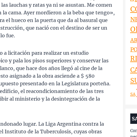
 las lauchas y ratas ya ni se asustan. Me comen
C
n la cama. Ayer mordieron a la beba que tengo»,
N
 el hueco en la puerta que da al basural que
O
strucción, que nació con el destino de ser un
lo fue.
AR
PO
a licitación para realizar un estudio
RI
co y pala los pisos superiores y conservar las
lanco, que hace dos años llegó al cine de la
C
sto asignado a la obra asciende a $ 580
S
upuesto presentado en la Legislatura porteña.
dificio, el reacondicionamiento de las tres
SA
bir al ministerio y la desintegración de la
S
andonado lugar. La Liga Argentina contra la
Cor
el Instituto de la Tuberculosis, cuyas obras
nec