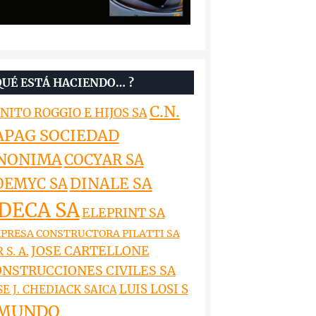
QUÉ ESTÁ HACIENDO… ?
C.N.
NITO ROGGIO E HIJOS SA
APAG SOCIEDAD
NONIMA
COCYAR SA
DINALE SA
OEMYC SA
DECA SA
ELEPRINT SA
PRESA CONSTRUCTORA PILATTI SA
JOSE CARTELLONE
 S. A.
NSTRUCCIONES CIVILES SA
LUIS LOSI S
SE J. CHEDIACK SAICA
MUNDO