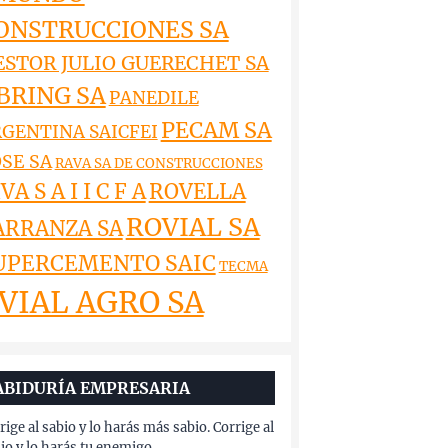
ONSTRUCCIONES SA
ESTOR JULIO GUERECHET SA
BRING SA
PANEDILE
PECAM SA
GENTINA SAICFEI
SE SA
RAVA SA DE CONSTRUCCIONES
VA S A I I C F A
ROVELLA
ROVIAL SA
ARRANZA SA
UPERCEMENTO SAIC
TECMA
VIAL AGRO SA
ABIDURÍA EMPRESARIA
rige al sabio y lo harás más sabio. Corrige al
io y lo harás tu enemigo.