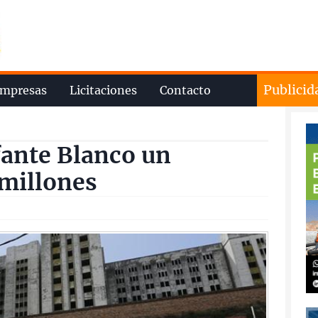
Publicid
mpresas
Licitaciones
Contacto
fante Blanco un
 millones