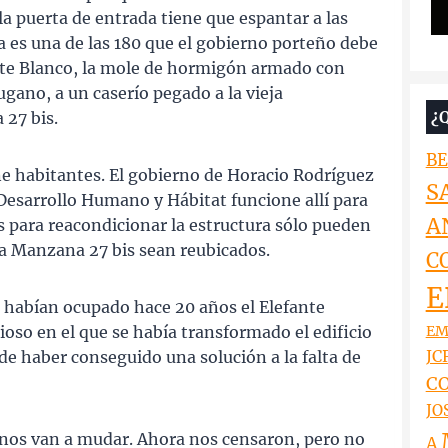
la puerta de entrada tiene que espantar a las
ia es una de las 180 que el gobierno porteño debe
nte Blanco, la mole de hormigón armado con
ugano, a un caserío pegado a la vieja
¿
27 bis.
BE
iene habitantes. El gobierno de Horacio Rodríguez
S
 Desarrollo Humano y Hábitat funcione allí para
A
s para reacondicionar la estructura sólo pueden
a Manzana 27 bis sean reubicados.
C
E
ue habían ocupado hace 20 años el Elefante
EM
cioso en el que se había transformado el edificio
JCR
 de haber conseguido una solución a la falta de
CO
JO
os van a mudar. Ahora nos censaron, pero no
A