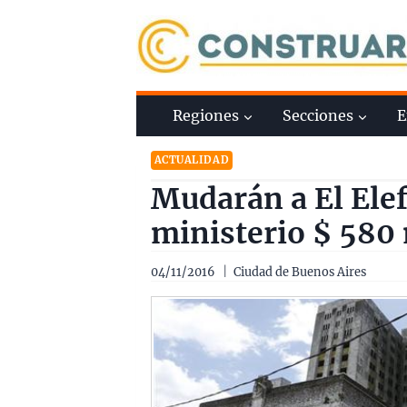
Saltar
al
contenido
Regiones
Secciones
E
ACTUALIDAD
Mudarán a El Ele
ministerio $ 580
04/11/2016
Ciudad de Buenos Aires