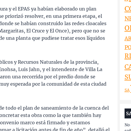
C
ura y el EPAS ya habían elaborado un plan
se priorizó resolver, en una primera etapa, el
N
 donde se habían construido las redes cloacales
O
Margaritas, El Cruce y El Once), pero que no se
de una planta que pudiese tratar esos líquidos
AR
PO
RI
blicos y Recursos Naturales de la provincia,
C
Enohsa, Luis Jahn, y el intendente de Villa La
S
aron una recorrida por el predio donde se
 muy esperada por la comunidad de esta ciudad
SA
de todo el plan de saneamiento de la cuenca del
S
oncretar esta obra como la que también hay
l convenio marco está firmado y estamos
No 
amar a licitación antes de fin de año”, detalló el
soñ