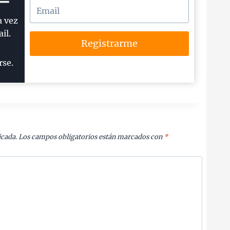
a vez
il.
Registrarme
rse.
icada.
Los campos obligatorios están marcados con
*