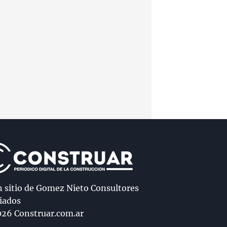
n sitio de Gomez Nieto Consultores
iados
26 Construar.com.ar