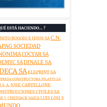
QUÉ ESTÁ HACIENDO… ?
C.N.
NITO ROGGIO E HIJOS SA
APAG SOCIEDAD
NONIMA
COCYAR SA
DINALE SA
OEMYC SA
DECA SA
ELEPRINT SA
PRESA CONSTRUCTORA PILATTI SA
JOSE CARTELLONE
 S. A.
NSTRUCCIONES CIVILES SA
LUIS LOSI S
SE J. CHEDIACK SAICA
MUNDO