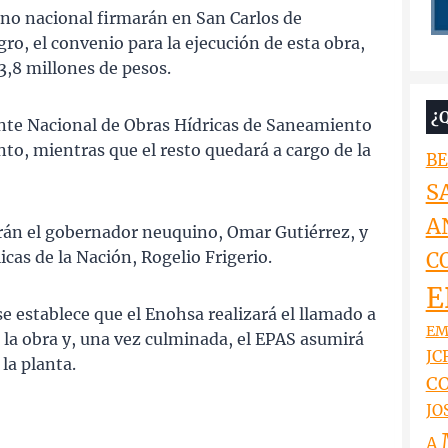
rno nacional firmarán en San Carlos de
gro, el convenio para la ejecución de esta obra,
,8 millones de pesos.
¿
 Ente Nacional de Obras Hídricas de Saneamiento
nto, mientras que el resto quedará a cargo de la
BE
S
A
arán el gobernador neuquino, Omar Gutiérrez, y
icas de la Nación, Rogelio Frigerio.
C
E
e establece que el Enohsa realizará el llamado a
EM
á la obra y, una vez culminada, el EPAS asumirá
JCR
la planta.
CO
JO
A