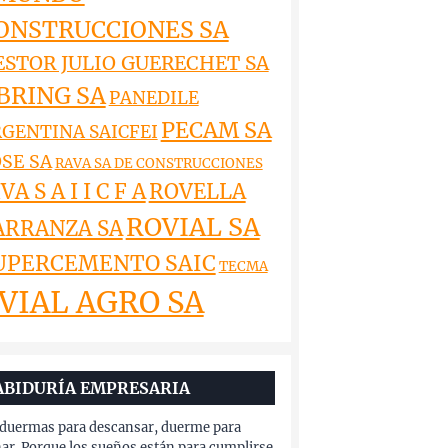
ONSTRUCCIONES SA
ESTOR JULIO GUERECHET SA
BRING SA
PANEDILE
PECAM SA
GENTINA SAICFEI
SE SA
RAVA SA DE CONSTRUCCIONES
VA S A I I C F A
ROVELLA
ROVIAL SA
ARRANZA SA
UPERCEMENTO SAIC
TECMA
VIAL AGRO SA
ABIDURÍA EMPRESARIA
duermas para descansar, duerme para
ar. Porque los sueños están para cumplirse