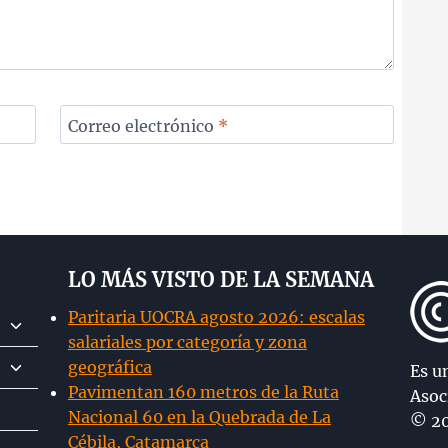
Correo electrónico
*
LO MÁS VISTO DE LA SEMANA
Paritaria UOCRA agosto 2026: escalas
Alternar
salariales por categoría y zona
menú
Alternar
geográfica
hijo
Es u
menú
Pavimentan 160 metros de la Ruta
Asoc
hijo
Nacional 60 en la Quebrada de La
© 20
Cébila, Catamarca