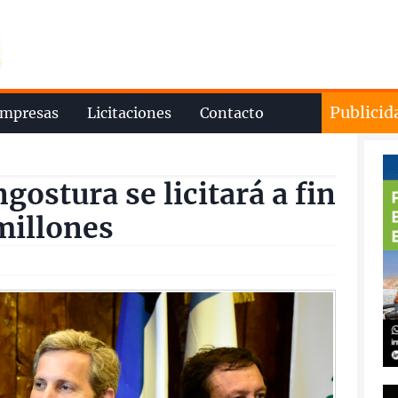
Publicid
mpresas
Licitaciones
Contacto
gostura se licitará a fin
millones