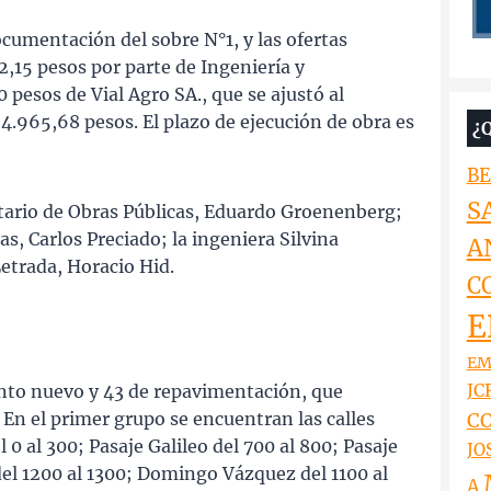
cumentación del sobre N°1, y las ofertas
,15 pesos por parte de Ingeniería y
 pesos de Vial Agro SA., que se ajustó al
24.965,68 pesos. El plazo de ejecución de obra es
¿
BE
S
etario de Obras Públicas, Eduardo Groenenberg;
s, Carlos Preciado; la ingeniera Silvina
A
Letrada, Horacio Hid.
C
E
EM
JCR
nto nuevo y 43 de repavimentación, que
 En el primer grupo se encuentran las calles
CO
 0 al 300; Pasaje Galileo del 700 al 800; Pasaje
JO
del 1200 al 1300; Domingo Vázquez del 1100 al
A