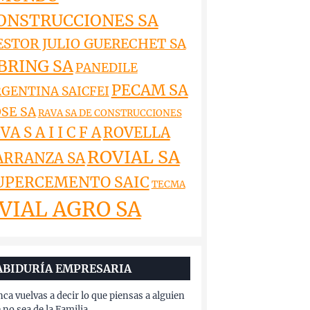
ONSTRUCCIONES SA
ESTOR JULIO GUERECHET SA
BRING SA
PANEDILE
PECAM SA
GENTINA SAICFEI
SE SA
RAVA SA DE CONSTRUCCIONES
VA S A I I C F A
ROVELLA
ROVIAL SA
ARRANZA SA
UPERCEMENTO SAIC
TECMA
VIAL AGRO SA
ABIDURÍA EMPRESARIA
ca vuelvas a decir lo que piensas a alguien
 no sea de la Familia