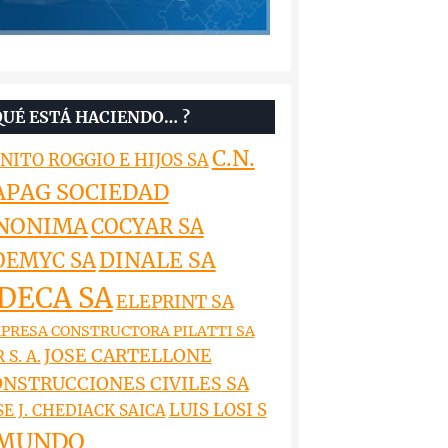
QUÉ ESTÁ HACIENDO… ?
C.N.
NITO ROGGIO E HIJOS SA
APAG SOCIEDAD
NONIMA
COCYAR SA
DINALE SA
OEMYC SA
DECA SA
ELEPRINT SA
PRESA CONSTRUCTORA PILATTI SA
JOSE CARTELLONE
 S. A.
NSTRUCCIONES CIVILES SA
LUIS LOSI S
SE J. CHEDIACK SAICA
MUNDO