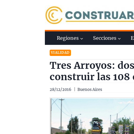
Saltar
al
contenido
Regiones
Secciones
E
VIALIDAD
Tres Arroyos: do
construir las 108
28/12/2016
Buenos Aires