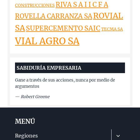
RIVA S A I I C F A
CONSTRUCCIONES
ROVIAL
ROVELLA CARRANZA SA
SA
SUPERCEMENTO SAIC
TECMA SA
VIAL AGRO SA
SABIDURÍA EMPRESARIA
Gane a través de sus acciones, nunca por medio de
argumentos
—
Robert Greene
MENÚ
Alternar
Regiones