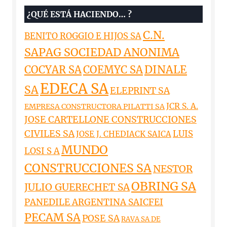
¿QUÉ ESTÁ HACIENDO… ?
C.N.
BENITO ROGGIO E HIJOS SA
SAPAG SOCIEDAD ANONIMA
DINALE
COCYAR SA
COEMYC SA
EDECA SA
SA
ELEPRINT SA
JCR S. A.
EMPRESA CONSTRUCTORA PILATTI SA
JOSE CARTELLONE CONSTRUCCIONES
CIVILES SA
LUIS
JOSE J. CHEDIACK SAICA
MUNDO
LOSI S A
CONSTRUCCIONES SA
NESTOR
OBRING SA
JULIO GUERECHET SA
PANEDILE ARGENTINA SAICFEI
PECAM SA
POSE SA
RAVA SA DE