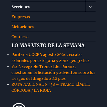
menú
Alternar
Secciones
hijo
menú
Empresas
hijo
Licitaciones
Contacto
LO MÁS VISTO DE LA SEMANA
Paritaria UOCRA agosto 2026: escalas
salariales por categoría y zona geográfica
Vía Navegable Troncal del Paraná:
cuestionan la licitación y advierten sobre los
riesgos del dragado a 40 pies
RUTA NACIONAL N° 38 – TRAMO LÍMITE
CÓRDOBA / LA RIOJA