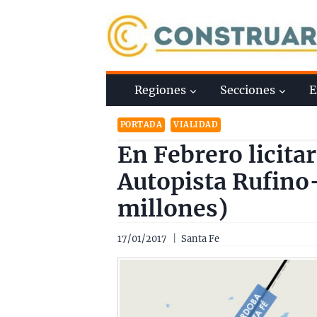
Saltar
al
contenido
Regiones
Secciones
E
PORTADA
VIALIDAD
En Febrero licita
Autopista Rufino
millones)
17/01/2017
Santa Fe