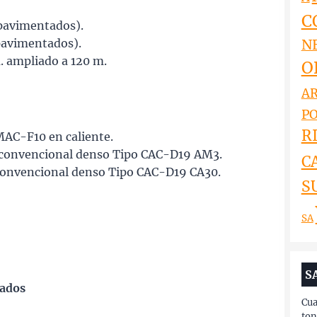
C
pavimentados).
N
pavimentados).
. ampliado a 120 m.
O
AR
PO
RI
MAC-F10 en caliente.
o convencional denso Tipo CAC-D19 AM3.
C
o convencional denso Tipo CAC-D19 CA30.
S
SA
S
lados
Cua
ton