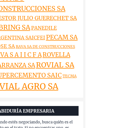
ONSTRUCCIONES SA
ESTOR JULIO GUERECHET SA
BRING SA
PANEDILE
PECAM SA
GENTINA SAICFEI
SE SA
RAVA SA DE CONSTRUCCIONES
VA S A I I C F A
ROVELLA
ROVIAL SA
ARRANZA SA
UPERCEMENTO SAIC
TECMA
VIAL AGRO SA
ABIDURÍA EMPRESARIA
ndo estés negociando, busca quién es el
to en el trato. Si no encuentras uno, es