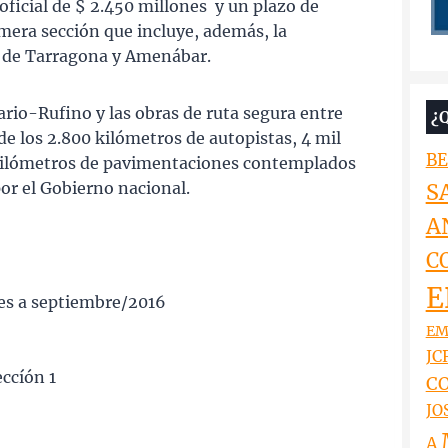
ficial de $ 2.450 millones y un plazo de
mera sección que incluye, además, la
ra de Tarragona y Amenábar.
ario-Rufino y las obras de ruta segura entre
¿
e los 2.800 kilómetros de autopistas, 4 mil
BE
 kilómetros de pavimentaciones contemplados
por el Gobierno nacional.
S
A
C
E
nes a septiembre/2016
EM
JCR
ccíón 1
CO
JO
A