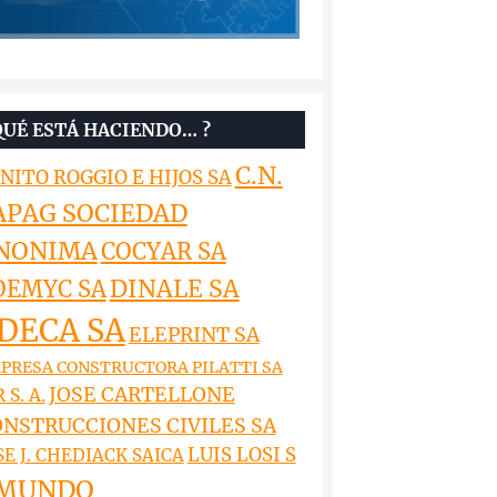
QUÉ ESTÁ HACIENDO… ?
C.N.
NITO ROGGIO E HIJOS SA
APAG SOCIEDAD
NONIMA
COCYAR SA
DINALE SA
OEMYC SA
DECA SA
ELEPRINT SA
PRESA CONSTRUCTORA PILATTI SA
JOSE CARTELLONE
 S. A.
NSTRUCCIONES CIVILES SA
LUIS LOSI S
SE J. CHEDIACK SAICA
MUNDO