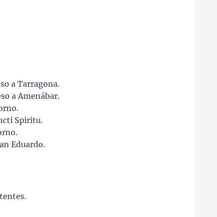
so a Tarragona.
eso a Amenábar.
orno.
ti Spiritu.
orno.
an Eduardo.
tentes.