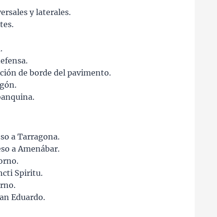
ersales y laterales.
tes.
.
efensa.
ción de borde del pavimento.
gón.
banquina.
so a Tarragona.
eso a Amenábar.
orno.
ti Spiritu.
rno.
an Eduardo.