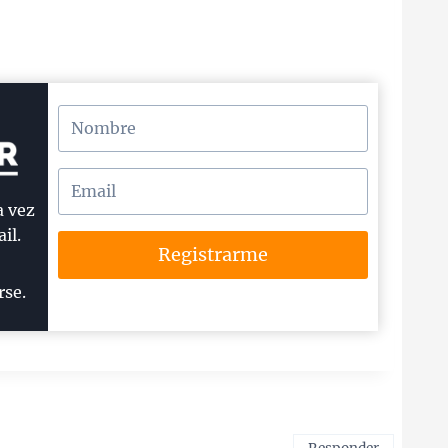
a vez
il.
Registrarme
rse.