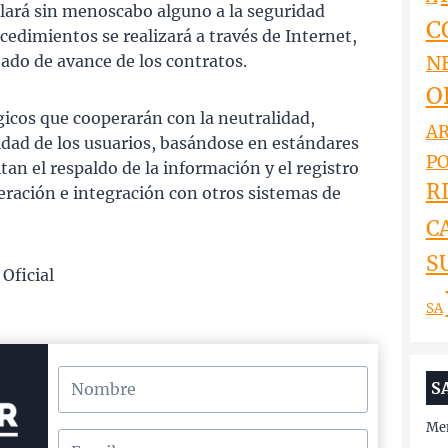
llará sin menoscabo alguno a la seguridad
C
ocedimientos se realizará a través de Internet,
N
tado de avance de los contratos.
O
gicos que cooperarán con la neutralidad,
AR
idad de los usuarios, basándose en estándares
PO
an el respaldo de la información y el registro
RI
eración e integración con otros sistemas de
C
S
Oficial
SA
S
Men