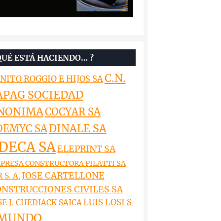
QUÉ ESTÁ HACIENDO… ?
C.N.
NITO ROGGIO E HIJOS SA
APAG SOCIEDAD
NONIMA
COCYAR SA
DINALE SA
OEMYC SA
DECA SA
ELEPRINT SA
PRESA CONSTRUCTORA PILATTI SA
JOSE CARTELLONE
 S. A.
NSTRUCCIONES CIVILES SA
LUIS LOSI S
SE J. CHEDIACK SAICA
MUNDO