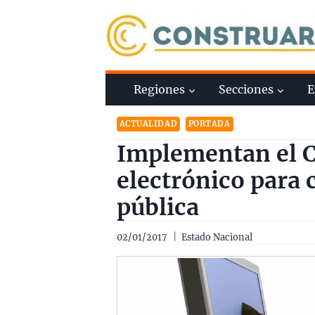
Saltar
al
contenido
Regiones
Secciones
E
ACTUALIDAD
PORTADA
Implementan el C
electrónico para 
pública
02/01/2017
Estado Nacional