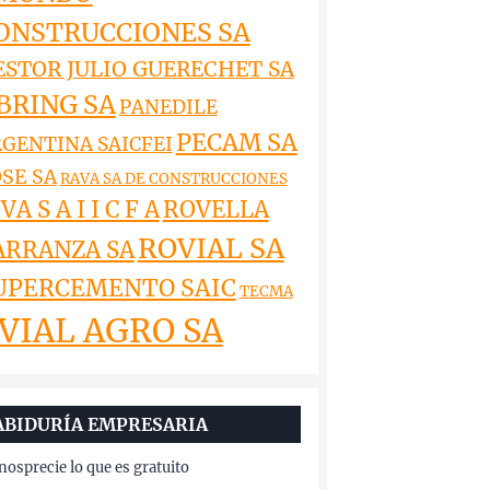
ONSTRUCCIONES SA
ESTOR JULIO GUERECHET SA
BRING SA
PANEDILE
PECAM SA
GENTINA SAICFEI
SE SA
RAVA SA DE CONSTRUCCIONES
VA S A I I C F A
ROVELLA
ROVIAL SA
ARRANZA SA
UPERCEMENTO SAIC
TECMA
VIAL AGRO SA
ABIDURÍA EMPRESARIA
osprecie lo que es gratuito