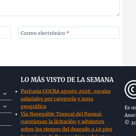
Correo electrónico
*
LO MÁS VISTO DE LA SEMANA
Paritaria UOCRA agosto 2026: escalas
Alternar
salariales por categoría y zona
menú
Alternar
geográfica
hijo
Es u
menú
Vía Navegable Troncal del Paraná:
Asoc
hijo
cuestionan la licitación y advierten
© 20
sobre los riesgos del dragado a 40 pies