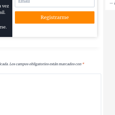
—
a vez
il.
Registrarme
rse.
icada.
Los campos obligatorios están marcados con
*