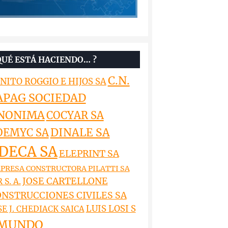
QUÉ ESTÁ HACIENDO… ?
C.N.
NITO ROGGIO E HIJOS SA
APAG SOCIEDAD
NONIMA
COCYAR SA
DINALE SA
OEMYC SA
DECA SA
ELEPRINT SA
PRESA CONSTRUCTORA PILATTI SA
JOSE CARTELLONE
 S. A.
NSTRUCCIONES CIVILES SA
LUIS LOSI S
SE J. CHEDIACK SAICA
MUNDO