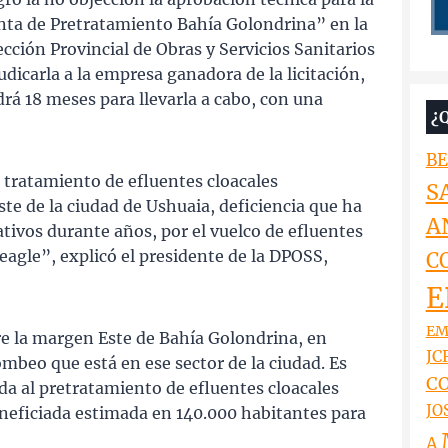
nta de Pretratamiento Bahía Golondrina” en la
ección Provincial de Obras y Servicios Sanitarios
dicarla a la empresa ganadora de la licitación,
drá 18 meses para llevarla a cabo, con una
¿
BE
e tratamiento de efluentes cloacales
S
ste de la ciudad de Ushuaia, deficiencia que ha
A
ivos durante años, por el vuelco de efluentes
eagle”, explicó el presidente de la DPOSS,
C
E
EM
re la margen Este de Bahía Golondrina, en
JCR
mbeo que está en ese sector de la ciudad. Es
CO
da al pretratamiento de efluentes cloacales
JO
eneficiada estimada en 140.000 habitantes para
A