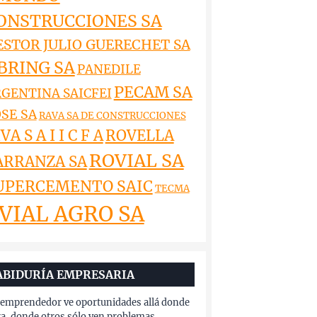
ONSTRUCCIONES SA
ESTOR JULIO GUERECHET SA
BRING SA
PANEDILE
PECAM SA
GENTINA SAICFEI
SE SA
RAVA SA DE CONSTRUCCIONES
VA S A I I C F A
ROVELLA
ROVIAL SA
ARRANZA SA
UPERCEMENTO SAIC
TECMA
VIAL AGRO SA
ABIDURÍA EMPRESARIA
emprendedor ve oportunidades allá donde
a, donde otros sólo ven problemas