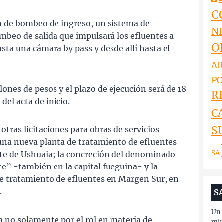
C
n de bombeo de ingreso, un sistema de
N
mbeo de salida que impulsará los efluentes a
O
sta una cámara by pass y desde allí hasta el
AR
PO
llones de pesos y el plazo de ejecución será de 18
RI
del acta de inicio.
C
S
ras licitaciones para obras de servicios
 una nueva planta de tratamiento de efluentes
SA
Este de Ushuaia; la concreción del denominado
e” -también en la capital fueguina- y la
e tratamiento de efluentes en Margen Sur, en
.
S
Un 
 no solamente por el rol en materia de
mir