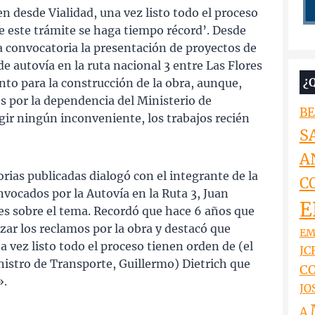
 desde Vialidad, una vez listo todo el proceso
e este trámite se haga tiempo récord’. Desde
la convocatoria la presentación de proyectos de
e autovía en la ruta nacional 3 entre Las Flores
¿
nto para la construcción de la obra, aunque,
os por la dependencia del Ministerio de
BE
gir ningún inconveniente, los trabajos recién
S
A
ias publicadas dialogó con el integrante de la
C
vocados por la Autovía en la Ruta 3, Juan
E
es sobre el tema. Recordó que hace 6 años que
zar los reclamos por la obra y destacó que
EM
 vez listo todo el proceso tienen orden de (el
JCR
nistro de Transporte, Guillermo) Dietrich que
CO
».
JO
A