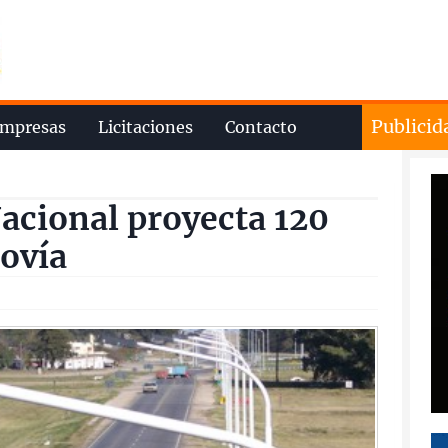
Publicid
mpresas
Licitaciones
Contacto
Nacional proyecta 120
tovía