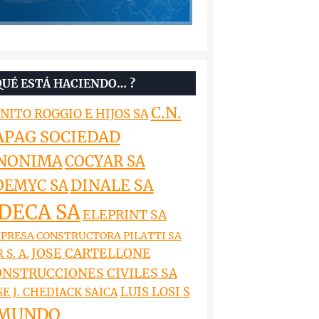
QUÉ ESTÁ HACIENDO… ?
C.N.
NITO ROGGIO E HIJOS SA
APAG SOCIEDAD
NONIMA
COCYAR SA
DINALE SA
OEMYC SA
DECA SA
ELEPRINT SA
PRESA CONSTRUCTORA PILATTI SA
JOSE CARTELLONE
 S. A.
NSTRUCCIONES CIVILES SA
LUIS LOSI S
SE J. CHEDIACK SAICA
MUNDO