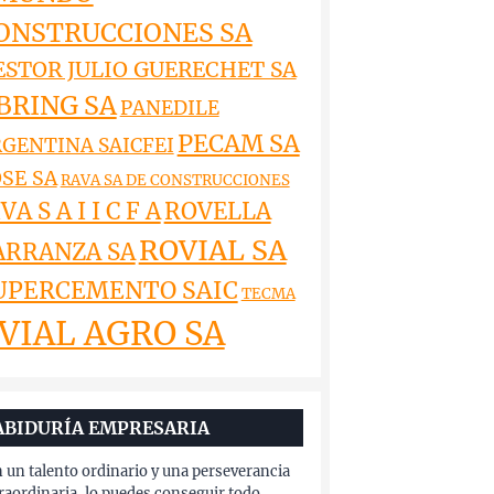
ONSTRUCCIONES SA
ESTOR JULIO GUERECHET SA
BRING SA
PANEDILE
PECAM SA
GENTINA SAICFEI
SE SA
RAVA SA DE CONSTRUCCIONES
VA S A I I C F A
ROVELLA
ROVIAL SA
ARRANZA SA
UPERCEMENTO SAIC
TECMA
VIAL AGRO SA
ABIDURÍA EMPRESARIA
 un talento ordinario y una perseverancia
raordinaria, lo puedes conseguir todo