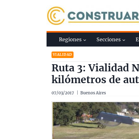
Saltar
al
contenido
Regiones
Secciones
E
VIALIDAD
Ruta 3: Vialidad 
kilómetros de au
07/03/2017
Buenos Aires