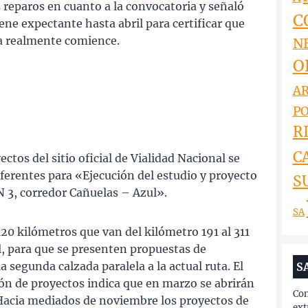
reparos en cuanto a la convocatoria y señaló
C
ene expectante hasta abril para certificar que
ra realmente comience.
N
O
AR
PO
RI
C
ctos del sitio oficial de Vialidad Nacional se
ferentes para «Ejecución del estudio y proyecto
S
N 3, corredor Cañuelas – Azul».
SA
 120 kilómetros que van del kilómetro 191 al 311
ul, para que se presenten propuestas de
a segunda calzada paralela a la actual ruta. El
S
ión de proyectos indica que en marzo se abrirán
Con
l. Hacia mediados de noviembre los proyectos de
ext