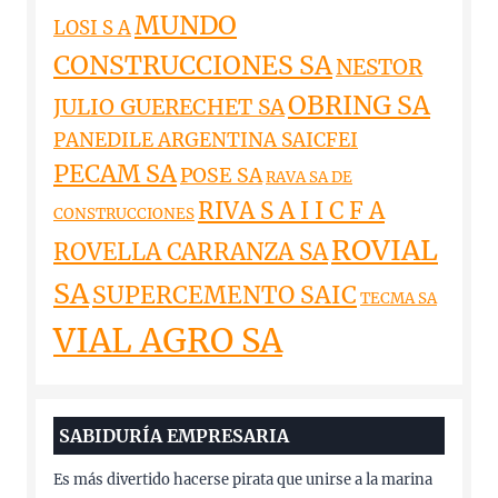
MUNDO
LOSI S A
CONSTRUCCIONES SA
NESTOR
OBRING SA
JULIO GUERECHET SA
PANEDILE ARGENTINA SAICFEI
PECAM SA
POSE SA
RAVA SA DE
RIVA S A I I C F A
CONSTRUCCIONES
ROVIAL
ROVELLA CARRANZA SA
SA
SUPERCEMENTO SAIC
TECMA SA
VIAL AGRO SA
SABIDURÍA EMPRESARIA
Es más divertido hacerse pirata que unirse a la marina