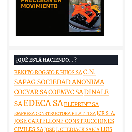
¿QUÉ ESTÁ HACIENDO… ?
C.N.
BENITO ROGGIO E HIJOS SA
SAPAG SOCIEDAD ANONIMA
DINALE
COCYAR SA
COEMYC SA
EDECA SA
SA
ELEPRINT SA
JCR S. A.
EMPRESA CONSTRUCTORA PILATTI SA
JOSE CARTELLONE CONSTRUCCIONES
CIVILES SA
LUIS
JOSE J. CHEDIACK SAICA