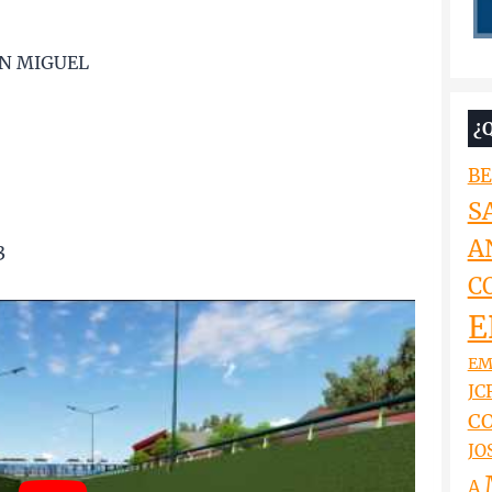
AN MIGUEL
¿
BE
S
A
3
C
E
EM
JCR
CO
JO
A