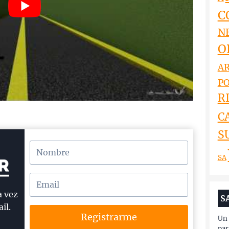
C
N
O
AR
PO
RI
C
S
SA
a vez
S
il.
Registrarme
Un 
par