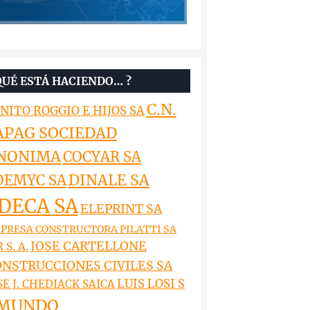
QUÉ ESTÁ HACIENDO… ?
C.N.
NITO ROGGIO E HIJOS SA
APAG SOCIEDAD
NONIMA
COCYAR SA
DINALE SA
OEMYC SA
DECA SA
ELEPRINT SA
PRESA CONSTRUCTORA PILATTI SA
JOSE CARTELLONE
 S. A.
NSTRUCCIONES CIVILES SA
LUIS LOSI S
SE J. CHEDIACK SAICA
MUNDO