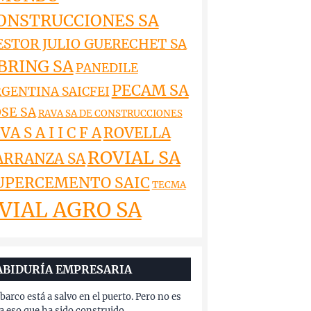
ONSTRUCCIONES SA
ESTOR JULIO GUERECHET SA
BRING SA
PANEDILE
PECAM SA
GENTINA SAICFEI
SE SA
RAVA SA DE CONSTRUCCIONES
VA S A I I C F A
ROVELLA
ROVIAL SA
ARRANZA SA
UPERCEMENTO SAIC
TECMA
VIAL AGRO SA
ABIDURÍA EMPRESARIA
barco está a salvo en el puerto. Pero no es
a eso que ha sido construido.