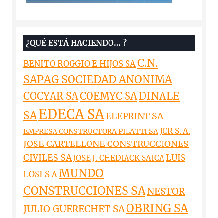
¿QUÉ ESTÁ HACIENDO… ?
C.N.
BENITO ROGGIO E HIJOS SA
SAPAG SOCIEDAD ANONIMA
DINALE
COCYAR SA
COEMYC SA
EDECA SA
SA
ELEPRINT SA
JCR S. A.
EMPRESA CONSTRUCTORA PILATTI SA
JOSE CARTELLONE CONSTRUCCIONES
CIVILES SA
LUIS
JOSE J. CHEDIACK SAICA
MUNDO
LOSI S A
CONSTRUCCIONES SA
NESTOR
OBRING SA
JULIO GUERECHET SA