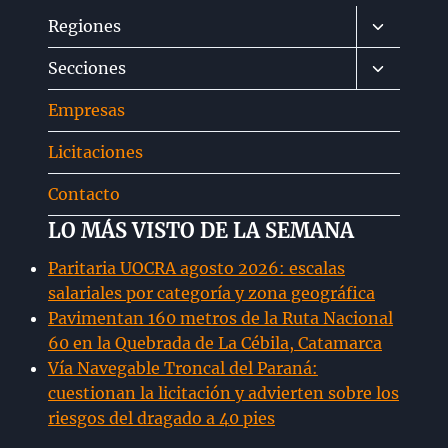
Alternar
Regiones
menú
Alternar
Secciones
hijo
menú
Empresas
hijo
Licitaciones
Contacto
LO MÁS VISTO DE LA SEMANA
Paritaria UOCRA agosto 2026: escalas
salariales por categoría y zona geográfica
Pavimentan 160 metros de la Ruta Nacional
60 en la Quebrada de La Cébila, Catamarca
Vía Navegable Troncal del Paraná:
cuestionan la licitación y advierten sobre los
riesgos del dragado a 40 pies