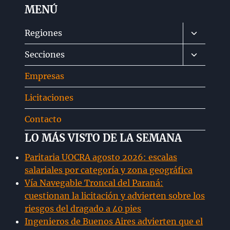
MENÚ
Alternar
Regiones
menú
Alternar
Secciones
hijo
menú
Empresas
hijo
Licitaciones
Contacto
LO MÁS VISTO DE LA SEMANA
Paritaria UOCRA agosto 2026: escalas
salariales por categoría y zona geográfica
Vía Navegable Troncal del Paraná:
cuestionan la licitación y advierten sobre los
riesgos del dragado a 40 pies
Ingenieros de Buenos Aires advierten que el