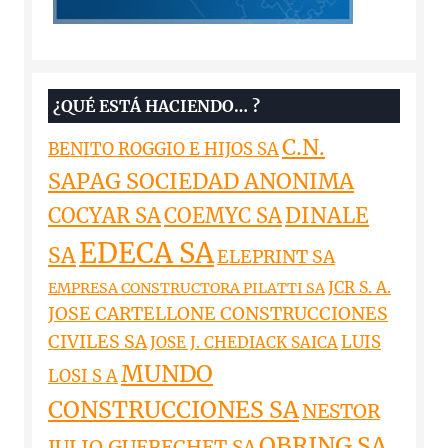
¿QUÉ ESTÁ HACIENDO… ?
C.N.
BENITO ROGGIO E HIJOS SA
SAPAG SOCIEDAD ANONIMA
DINALE
COCYAR SA
COEMYC SA
EDECA SA
SA
ELEPRINT SA
JCR S. A.
EMPRESA CONSTRUCTORA PILATTI SA
JOSE CARTELLONE CONSTRUCCIONES
CIVILES SA
LUIS
JOSE J. CHEDIACK SAICA
MUNDO
LOSI S A
CONSTRUCCIONES SA
NESTOR
OBRING SA
JULIO GUERECHET SA