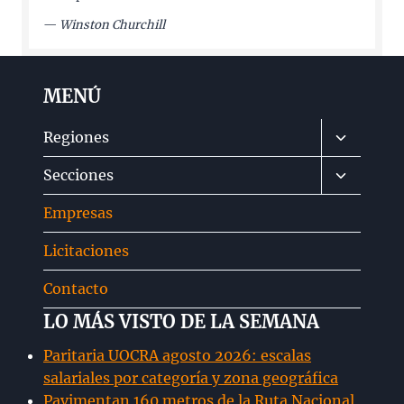
—
Winston Churchill
MENÚ
Alternar
Regiones
menú
Alternar
Secciones
hijo
menú
Empresas
hijo
Licitaciones
Contacto
LO MÁS VISTO DE LA SEMANA
Paritaria UOCRA agosto 2026: escalas
salariales por categoría y zona geográfica
Pavimentan 160 metros de la Ruta Nacional