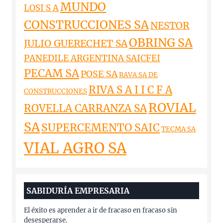
MUNDO
LOSI S A
CONSTRUCCIONES SA
NESTOR
OBRING SA
JULIO GUERECHET SA
PANEDILE ARGENTINA SAICFEI
PECAM SA
POSE SA
RAVA SA DE
RIVA S A I I C F A
CONSTRUCCIONES
ROVIAL
ROVELLA CARRANZA SA
SA
SUPERCEMENTO SAIC
TECMA SA
VIAL AGRO SA
SABIDURÍA EMPRESARIA
El éxito es aprender a ir de fracaso en fracaso sin
desesperarse.