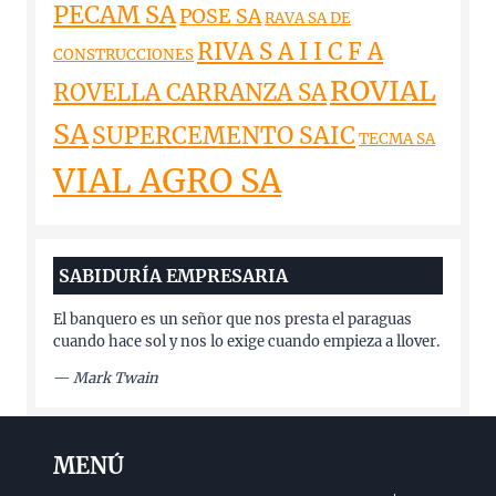
PECAM SA
POSE SA
RAVA SA DE
RIVA S A I I C F A
CONSTRUCCIONES
ROVIAL
ROVELLA CARRANZA SA
SA
SUPERCEMENTO SAIC
TECMA SA
VIAL AGRO SA
SABIDURÍA EMPRESARIA
El banquero es un señor que nos presta el paraguas
cuando hace sol y nos lo exige cuando empieza a llover.
—
Mark Twain
MENÚ