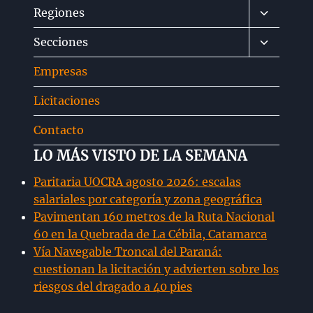
Alternar
Regiones
menú
Alternar
Secciones
hijo
menú
Empresas
hijo
Licitaciones
Contacto
LO MÁS VISTO DE LA SEMANA
Paritaria UOCRA agosto 2026: escalas
salariales por categoría y zona geográfica
Pavimentan 160 metros de la Ruta Nacional
60 en la Quebrada de La Cébila, Catamarca
Vía Navegable Troncal del Paraná:
cuestionan la licitación y advierten sobre los
riesgos del dragado a 40 pies