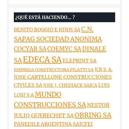
¿QUÉ ESTÁ HACIENDO… ?
C.N.
BENITO ROGGIO E HIJOS SA
SAPAG SOCIEDAD ANONIMA
DINALE
COCYAR SA
COEMYC SA
EDECA SA
SA
ELEPRINT SA
JCR S. A.
EMPRESA CONSTRUCTORA PILATTI SA
JOSE CARTELLONE CONSTRUCCIONES
CIVILES SA
LUIS
JOSE J. CHEDIACK SAICA
MUNDO
LOSI S A
CONSTRUCCIONES SA
NESTOR
OBRING SA
JULIO GUERECHET SA
PANEDILE ARGENTINA SAICFEI