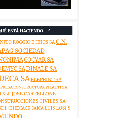
QUÉ ESTÁ HACIENDO… ?
C.N.
NITO ROGGIO E HIJOS SA
APAG SOCIEDAD
NONIMA
COCYAR SA
DINALE SA
OEMYC SA
DECA SA
ELEPRINT SA
PRESA CONSTRUCTORA PILATTI SA
JOSE CARTELLONE
 S. A.
NSTRUCCIONES CIVILES SA
LUIS LOSI S
SE J. CHEDIACK SAICA
MUNDO