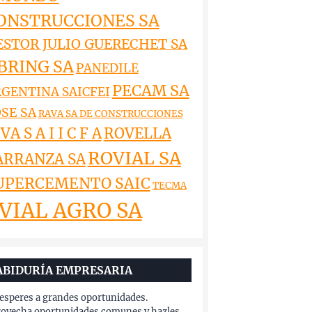
ONSTRUCCIONES SA
ESTOR JULIO GUERECHET SA
BRING SA
PANEDILE
PECAM SA
GENTINA SAICFEI
SE SA
RAVA SA DE CONSTRUCCIONES
VA S A I I C F A
ROVELLA
ROVIAL SA
ARRANZA SA
UPERCEMENTO SAIC
TECMA
VIAL AGRO SA
ABIDURÍA EMPRESARIA
esperes a grandes oportunidades.
ovecha oportunidades comunes y hazles