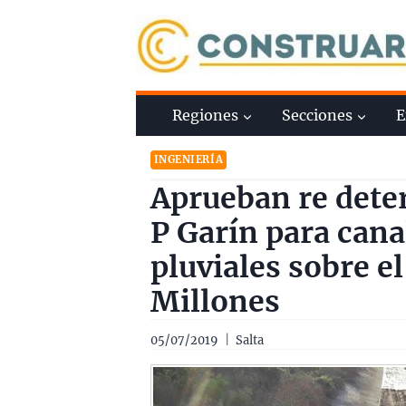
Saltar
al
contenido
Regiones
Secciones
E
INGENIERÍA
Aprueban re deter
P Garín para cana
pluviales sobre el
Millones
05/07/2019
Salta