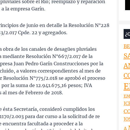
 pluviales sobre el Rio; reemplazo y reparación
 a la empresa Garín.
principios de junio en detalle la Resolución N°228
3/2.017 Cpde. 22 y agregados.
¿
BE
a obra de los canales de desagües pluviales
S
da mediante Resolución N°667/2.017 de la
mpresa Juan Pedro Garín Construcciones por la
A
cluido, a valores correspondientes al mes de
C
r Resolución N°775/2.018 se aprobó el proceso
E
 por la suma de 12.941.675,16 pesos; IVA
s al mes de Febrero de 2018.
EM
JCR
e ésta Secretaría, consideró cumplidos los
CO
170/2.003 para dar curso a la solicitud de re
JO
 encuentra facultada a proceder a la
A