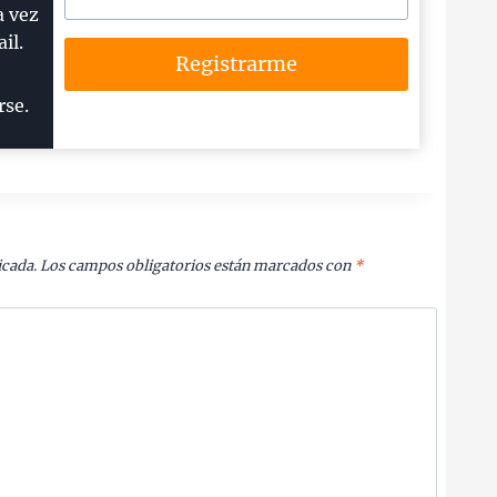
a vez
il.
Registrarme
rse.
icada.
Los campos obligatorios están marcados con
*