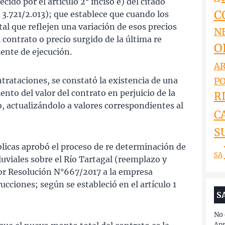
cido por el artículo 2° inciso e) del citado
C
3.721/2.013); que establece que cuando los
al que reflejen una variación de esos precios
N
l contrato o precio surgido de la última re
O
ente de ejecución.
AR
ntrataciones, se constató la existencia de una
PO
ento del valor del contrato en perjuicio de la
RI
, actualizándolo a valores correspondientes al
C
S
úblicas aprobó el proceso de re determinación de
SA
uviales sobre el Río Tartagal (reemplazo y
por Resolución N°667/2017 a la empresa
cciones; según se estableció en el artículo 1
S
No 
Apr