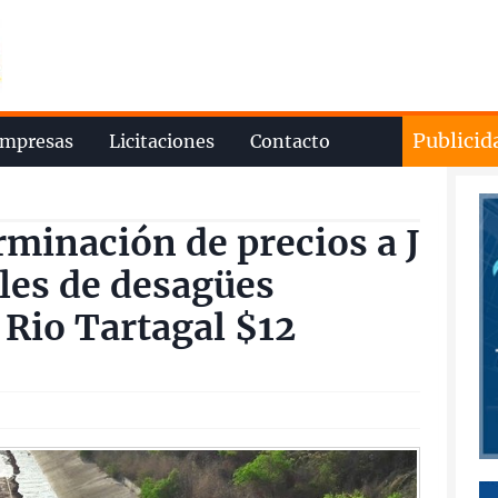
Publicid
mpresas
Licitaciones
Contacto
minación de precios a J
les de desagües
 Rio Tartagal $12