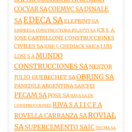
DINALE
COCYAR SA
COEMYC SA
EDECA SA
SA
ELEPRINT SA
JCR S. A.
EMPRESA CONSTRUCTORA PILATTI SA
JOSE CARTELLONE CONSTRUCCIONES
CIVILES SA
LUIS
JOSE J. CHEDIACK SAICA
MUNDO
LOSI S A
CONSTRUCCIONES SA
NESTOR
OBRING SA
JULIO GUERECHET SA
PANEDILE ARGENTINA SAICFEI
PECAM SA
POSE SA
RAVA SA DE
RIVA S A I I C F A
CONSTRUCCIONES
ROVIAL
ROVELLA CARRANZA SA
SA
SUPERCEMENTO SAIC
TECMA SA