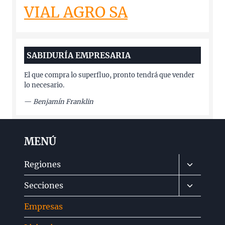
VIAL AGRO SA
SABIDURÍA EMPRESARIA
El que compra lo superfluo, pronto tendrá que vender
lo necesario.
—
Benjamín Franklin
MENÚ
Alternar
Regiones
menú
Alternar
Secciones
hijo
menú
Empresas
hijo