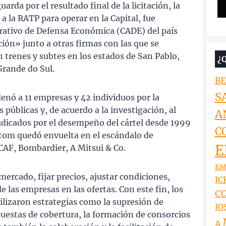
rda por el resultado final de la licitación, la
a la RATP para operar en la Capital, fue
rativo de Defensa Económica (CADE) del país
ión» junto a otras firmas con las que se
n trenes y subtes en los estados de San Pablo,
¿
Grande do Sul.
BE
S
denó a 11 empresas y 42 individuos por la
 públicas y, de acuerdo a la investigación, al
A
dicados por el desempeño del cártel desde 1999
C
lstom quedó envuelta en el escándalo de
E
AF, Bombardier, A Mitsui & Co.
EM
l mercado, fijar precios, ajustar condiciones,
JCR
e las empresas en las ofertas. Con este fin, los
CO
ilizaron estrategias como la supresión de
JO
uestas de cobertura, la formación de consorcios
A