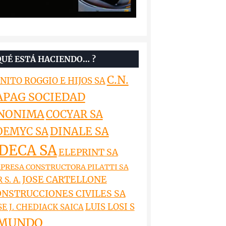
QUÉ ESTÁ HACIENDO… ?
C.N.
NITO ROGGIO E HIJOS SA
APAG SOCIEDAD
NONIMA
COCYAR SA
DINALE SA
OEMYC SA
DECA SA
ELEPRINT SA
PRESA CONSTRUCTORA PILATTI SA
JOSE CARTELLONE
 S. A.
NSTRUCCIONES CIVILES SA
LUIS LOSI S
SE J. CHEDIACK SAICA
MUNDO