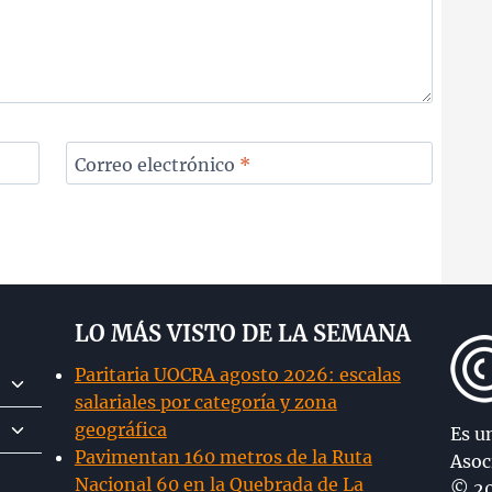
Correo electrónico
*
LO MÁS VISTO DE LA SEMANA
Paritaria UOCRA agosto 2026: escalas
Alternar
salariales por categoría y zona
menú
Alternar
geográfica
hijo
Es u
menú
Pavimentan 160 metros de la Ruta
Asoc
hijo
Nacional 60 en la Quebrada de La
© 20