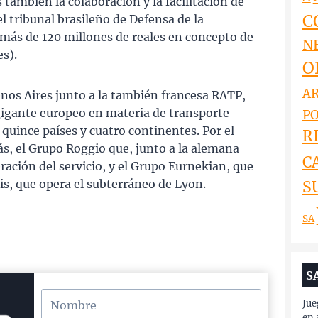
 también la colaboración y la facilitación de
C
l tribunal brasileño de Defensa de la
ás de 120 millones de reales en concepto de
N
s).
O
AR
nos Aires junto a la también francesa RATP,
 gigante europeo en materia de transporte
PO
quince países y cuatro continentes. Por el
RI
s, el Grupo Roggio que, junto a la alemana
C
ación del servicio, y el Grupo Eurnekian, que
s, que opera el subterráneo de Lyon.
S
SA
S
Jue
en 