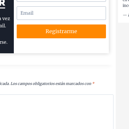
inc
—
a vez
il.
Registrarme
rse.
icada.
Los campos obligatorios están marcados con
*