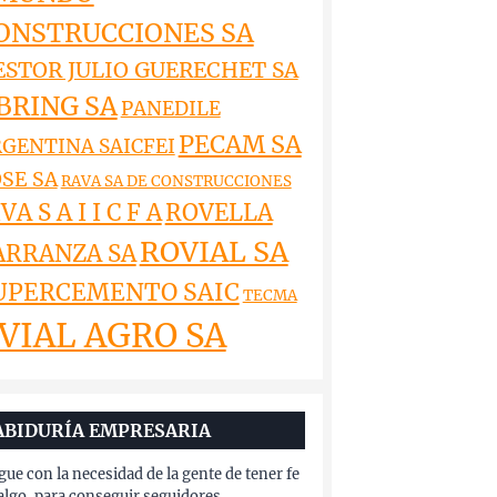
ONSTRUCCIONES SA
ESTOR JULIO GUERECHET SA
BRING SA
PANEDILE
PECAM SA
GENTINA SAICFEI
SE SA
RAVA SA DE CONSTRUCCIONES
VA S A I I C F A
ROVELLA
ROVIAL SA
ARRANZA SA
UPERCEMENTO SAIC
TECMA
VIAL AGRO SA
ABIDURÍA EMPRESARIA
gue con la necesidad de la gente de tener fe
algo, para conseguir seguidores