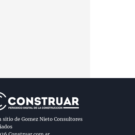
n sitio de Gomez Nieto Consultores
iados
26 Construar.com.ar