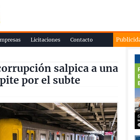
Publicid
mpresas
Licitaciones
Contacto
orrupción salpica a una
ite por el subte