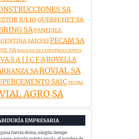
ONSTRUCCIONES SA
ESTOR JULIO GUERECHET SA
BRING SA
PANEDILE
PECAM SA
GENTINA SAICFEI
SE SA
RAVA SA DE CONSTRUCCIONES
VA S A I I C F A
ROVELLA
ROVIAL SA
ARRANZA SA
UPERCEMENTO SAIC
TECMA
VIAL AGRO SA
ABIDURÍA EMPRESARIA
guna fuerza doma, ningún tiempo
sume, ningún mérito iguala, el nombre de