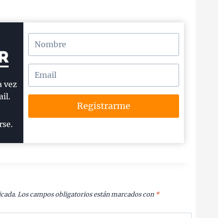
a vez
il.
Registrarme
rse.
icada.
Los campos obligatorios están marcados con
*