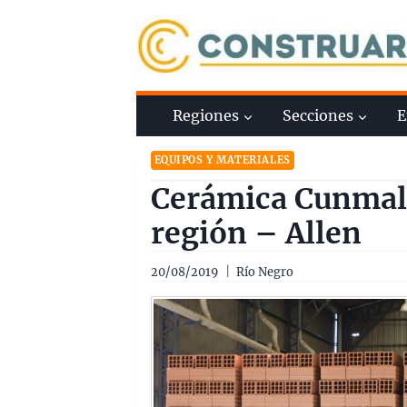
Saltar
al
contenido
Regiones
Secciones
E
EQUIPOS Y MATERIALES
Cerámica Cunmall
región – Allen
20/08/2019
Río Negro