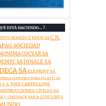
QUÉ ESTÁ HACIENDO… ?
C.N.
NITO ROGGIO E HIJOS SA
APAG SOCIEDAD
NONIMA
COCYAR SA
DINALE SA
OEMYC SA
DECA SA
ELEPRINT SA
PRESA CONSTRUCTORA PILATTI SA
JOSE CARTELLONE
 S. A.
NSTRUCCIONES CIVILES SA
LUIS LOSI S
SE J. CHEDIACK SAICA
MUNDO