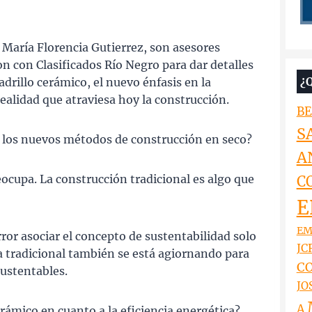
 María Florencia Gutierrez, son asesores
on con Clasificados Río Negro para dar detalles
¿
adrillo cerámico, el nuevo énfasis en la
 realidad que atraviesa hoy la construcción.
BE
S
los nuevos métodos de construcción en seco?
A
cupa. La construcción tradicional es algo que
C
E
EM
ror asociar el concepto de sustentabilidad solo
JCR
ma tradicional también se está agiornando para
CO
ustentables.
JO
A
cerámico en cuanto a la eficiencia energética?