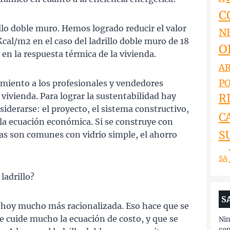
C
llo doble muro. Hemos logrado reducir el valor
N
cal/m2 en el caso del ladrillo doble muro de 18
O
n la respuesta térmica de la vivienda.
AR
PO
miento a los profesionales y vendedores
 vivienda. Para lograr la sustentabilidad hay
RI
iderarse: el proyecto, el sistema constructivo,
C
 la ecuación económica. Si se construye con
S
ras son comunes con vidrio simple, el ahorro
SA
ladrillo?
S
á hoy mucho más racionalizada. Eso hace que se
 cuide mucho la ecuación de costo, y que se
Nin
con